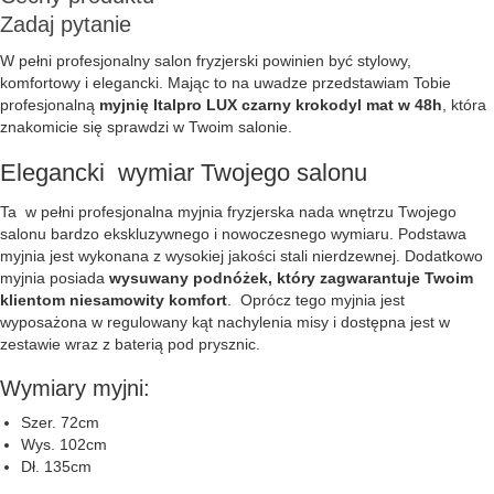
Zadaj pytanie
W pełni profesjonalny salon fryzjerski powinien być stylowy,
komfortowy i elegancki. Mając to na uwadze przedstawiam Tobie
profesjonalną
myjnię Italpro LUX czarny krokodyl mat w 48h
, która
znakomicie się sprawdzi w Twoim salonie.
Elegancki wymiar Twojego salonu
Ta w pełni profesjonalna myjnia fryzjerska nada wnętrzu Twojego
salonu bardzo ekskluzywnego i nowoczesnego wymiaru. Podstawa
myjnia jest wykonana z wysokiej jakości stali nierdzewnej. Dodatkowo
myjnia posiada
wysuwany podnóżek, który zagwarantuje Twoim
klientom niesamowity komfort
. Oprócz tego myjnia jest
wyposażona w regulowany kąt nachylenia misy i dostępna jest w
zestawie wraz z baterią pod prysznic.
Wymiary myjni:
Szer. 72cm
Wys. 102cm
Dł. 135cm