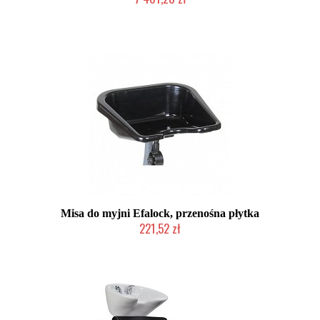
Chwilowo niedostępny
Misa do myjni Efalock, przenośna płytka
221,52 zł
2-5 dni roboczych