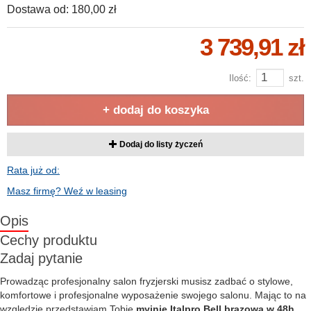
Dostawa od:
180,00 zł
3 739,91 zł
Ilość:
szt.
+ dodaj do koszyka
Dodaj do listy życzeń
Rata już od:
Masz firmę? Weź w leasing
Opis
Cechy produktu
Zadaj pytanie
Prowadząc profesjonalny salon fryzjerski musisz zadbać o stylowe,
komfortowe i profesjonalne wyposażenie swojego salonu. Mając to na
względzie przedstawiam Tobie
myjnię Italpro Bell brązowa w 48h
,