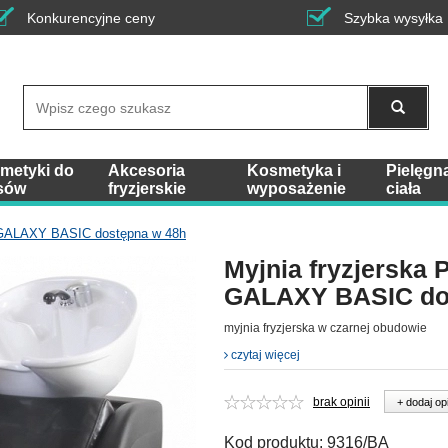
Konkurencyjne ceny
Szybka wysyłka
Wyszukaj
metyki do
Akcesoria
Kosmetyka i
Pielęgn
sów
fryzjerskie
wyposażenie
ciała
a GALAXY BASIC dostępna w 48h
Myjnia fryzjerska 
GALAXY BASIC do
myjnia fryzjerska w czarnej obudowie
czytaj więcej
brak opinii
+ dodaj op
Kod produktu:
9316/BA