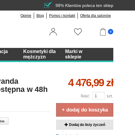
98% Klientów poleca ten sklep
Opinie
Blog
Pomoc i kontakt
Oferta dla salonów
0
acja
Kosmetyki dla
Marki w
mężczyzn
sklepie
4 476,99 zł
Panda
stępna w 48h
Ilość:
szt.
+ dodaj do koszyka
inie
Dodaj do listy życzeń