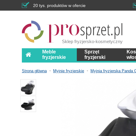
20 tys. produktów w ofercie
Sklep fryzjersko-kosmetyczny
Meble
Sprzęt
Kos
fryzjerskie
fryzjerski
wło
Strona główna
Myjnie fryzjerskie
Myjnia fryzjerska Pand