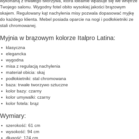
wykonaną z trwałego tworzywa, która idealnie wpasuje się we wnętrze
Twojego salonu. Wygodny fotel obito wysokiej jakości brązowym
skajem. Regulowany kąt nachylenia misy pozwala dopasować myjkę
do każdego klienta. Mebel posiada oparcie na nogi i podłokietniki ze
stali chromowanej.
Myjnia w brązowym kolorze Italpro Latina:
klasyczna
elegancka
wygodna
misa z regulacją nachylenia
materiał obicia: skaj
podłokietniki: stal chromowana
baza: trwałe tworzywo sztuczne
kolor bazy: czarny
kolor umywalki: czarny
kolor fotela: brąz
Wymiary:
szerokość: 61 cm
wysokość: 94 cm
długość: 124 cm