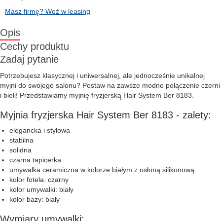
Masz firmę? Weź w leasing
Opis
Cechy produktu
Zadaj pytanie
Potrzebujesz klasycznej i uniwersalnej, ale jednocześnie unikalnej
myjni do swojego salonu? Postaw na zawsze modne połączenie czerni
i bieli! Przedstawiamy myjnię fryzjerską Hair System Ber 8183.
Myjnia fryzjerska Hair System Ber 8183 - zalety:
elegancka i stylowa
stabilna
solidna
czarna tapicerka
umywalka ceramiczna w kolorze białym z osłoną silikonową
kolor fotela: czarny
kolor umywalki: biały
kolor bazy: biały
Wymiary umywalki: