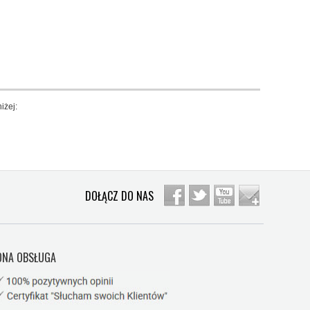
iżej:
DOŁĄCZ DO NAS
NA OBSŁUGA