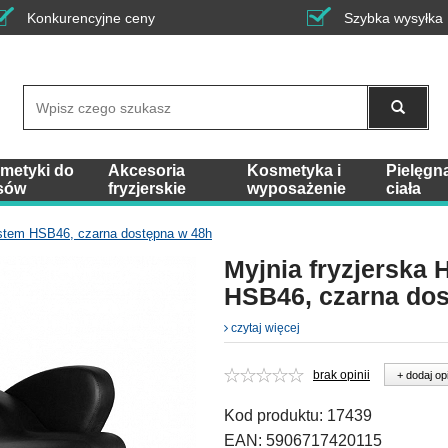
Konkurencyjne ceny
Szybka wysyłka
Wyszukaj
metyki do
Akcesoria
Kosmetyka i
Pielęgn
sów
fryzjerskie
wyposażenie
ciała
ystem HSB46, czarna dostępna w 48h
Myjnia fryzjerska 
HSB46, czarna dos
czytaj więcej
brak opinii
+ dodaj op
Kod produktu:
17439
EAN:
5906717420115