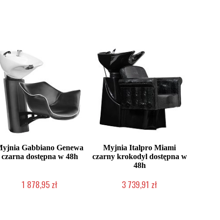
yjnia Gabbiano Genewa
Myjnia Italpro Miami
czarna dostępna w 48h
czarny krokodyl dostępna w
48h
1 878,95 zł
3 739,91 zł
Produkt wycofany
Produkt wycofany