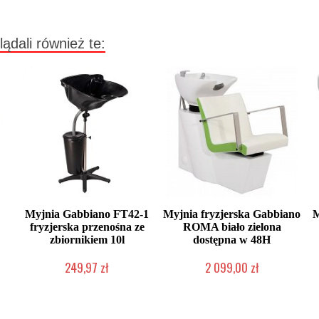
lądali również te:
Myjnia Gabbiano FT42-1
Myjnia fryzjerska Gabbiano
M
fryzjerska przenośna ze
ROMA biało zielona
zbiornikiem 10l
dostępna w 48H
249,97 zł
2 099,00 zł
W magazynie producenta
Produkt wycofany