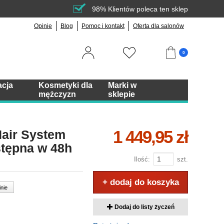
98% Klientów poleca ten sklep
Opinie
Blog
Pomoc i kontakt
Oferta dla salonów
0
acja
Kosmetyki dla
Marki w
mężczyzn
sklepie
1 449,95 zł
Hair System
tępna w 48h
Ilość:
szt.
+ dodaj do koszyka
inie
Dodaj do listy życzeń