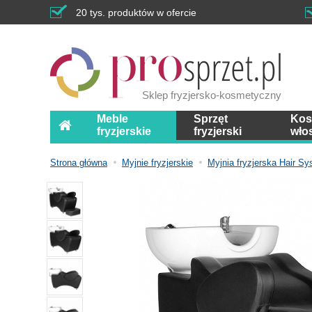
20 tys. produktów w ofercie
Sklep fryzjersko-kosmetyczny
Meble
Sprzęt
Kos
fryzjerskie
fryzjerski
wło
Strona główna
Myjnie fryzjerskie
Myjnia fryzjerska Hair S