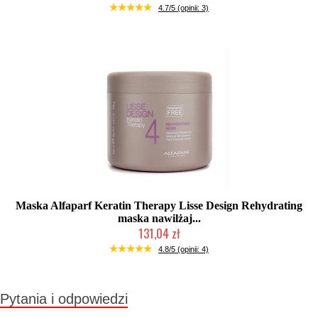
Mała ilość (wysyłka w 24h)
4.7/5 (opinii: 3)
Maska Alfaparf Keratin Therapy Lisse Design Rehydrating
maska nawilżaj...
131,04 zł
2-5 dni roboczych
4.8/5 (opinii: 4)
Pytania i odpowiedzi