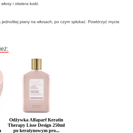
osy i otwiera łuski.
ednolitej piany na włosach, po czym spłukać. Powtórzyć mycie.
ież:
n
Odżywka Alfaparf Keratin
Therapy Lisse Design 250ml
a
po keratynowym pro...