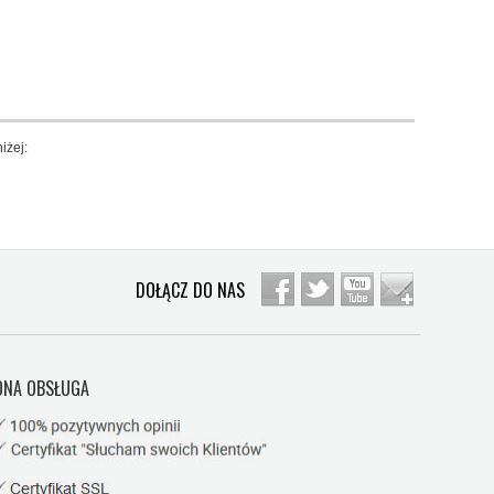
iżej:
DOŁĄCZ DO NAS
NA OBSŁUGA