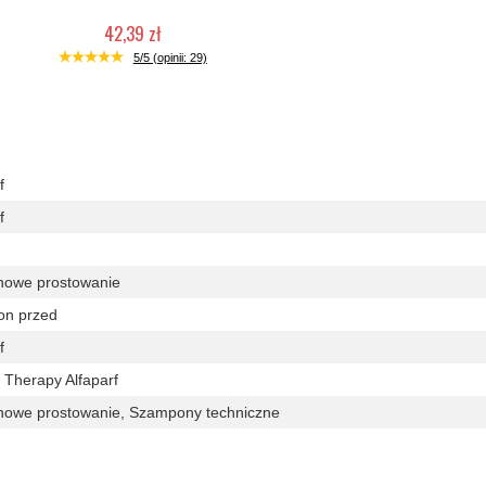
42,39 zł
Duża ilość (wysyłka w 24h)
5/5 (opinii: 29)
f
f
nowe prostowanie
on przed
f
 Therapy Alfaparf
nowe prostowanie, Szampony techniczne