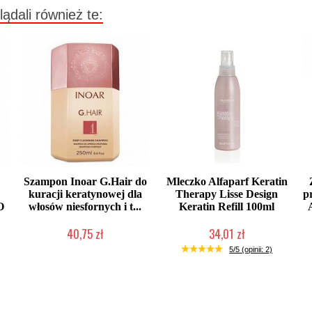
lądali również te:
Szampon Inoar G.Hair do
Mleczko Alfaparf Keratin
kuracji keratynowej dla
Therapy Lisse Design
p
O
włosów niesfornych i t...
Keratin Refill 100ml
40,75 zł
34,01 zł
2-5 dni roboczych
Produkt wycofany
5/5 (opinii: 2)