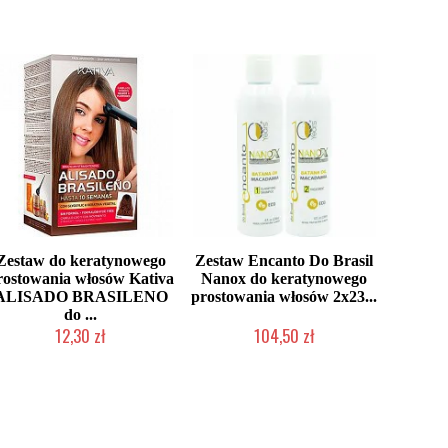
Zestaw do keratynowego
Zestaw Encanto Do Brasil
rostowania włosów Kativa
Nanox do keratynowego
ALISADO BRASILENO
prostowania włosów 2x23...
do ...
12,30 zł
104,50 zł
Produkt wycofany
Mała ilość (wysyłka w 24h)