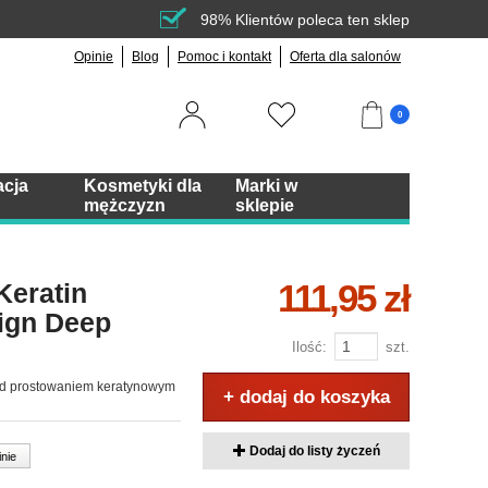
98% Klientów poleca ten sklep
Opinie
Blog
Pomoc i kontakt
Oferta dla salonów
0
acja
Kosmetyki dla
Marki w
mężczyzn
sklepie
111,95 zł
Keratin
ign Deep
Ilość:
szt.
ed prostowaniem keratynowym
+ dodaj do koszyka
Dodaj do listy życzeń
inie