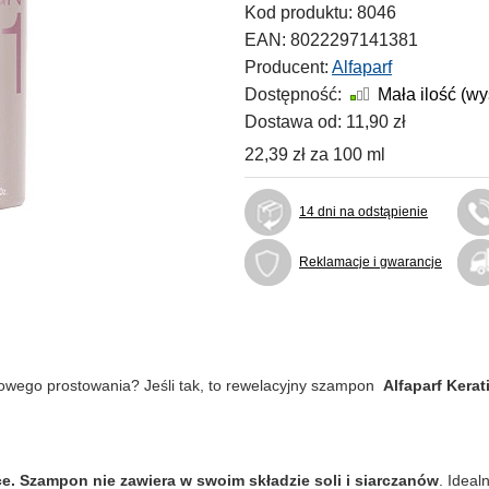
Kod produktu:
8046
EAN:
8022297141381
Producent:
Alfaparf
Dostępność:
Mała ilość (w
Dostawa od:
11,90 zł
22,39 zł
za
100 ml
14 dni na odstąpienie
Reklamacje i gwarancje
owego prostowania? Jeśli tak, to rewelacyjny szampon
Alfaparf Kera
ce. Szampon nie zawiera w swoim składzie soli i siarczanów
. Ideal