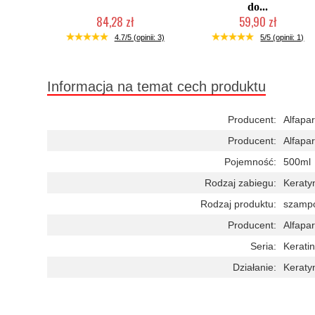
do...
84,28 zł
59,90 zł
Mała ilość (wysyłka w 24h)
Duża ilość (wysyłka w 24h)
4.7/5 (opinii: 3)
5/5 (opinii: 1)
Informacja na temat cech produktu
Producent:
Alfapar
Producent:
Alfapar
Pojemność:
500ml
Rodzaj zabiegu:
Keraty
Rodzaj produktu:
szamp
Producent:
Alfapar
Seria:
Keratin
Działanie:
Keraty