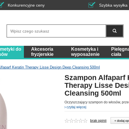
Konkurencyjne ceny
Szybka wysyłka
Wyszukaj
metyki do
Akcesoria
Kosmetyka i
Pielęgn
sów
fryzjerskie
wyposażenie
ciała
faparf Keratin Therapy Lisse Design Deep Cleansing 500ml
Szampon Alfaparf 
Therapy Lisse Des
Cleansing 500ml
Oczyszczający szampon do włosów, prz
czytaj więcej
brak opinii
+ dodaj op