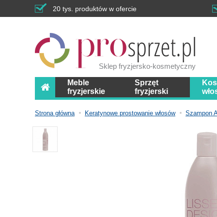
20 tys. produktów w ofercie
Sklep fryzjersko-kosmetyczny
Meble
Sprzęt
Kos
fryzjerskie
fryzjerski
wło
Strona główna
Keratynowe prostowanie włosów
Szampon Al