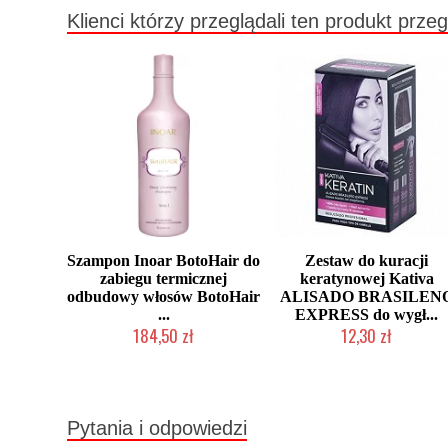
Klienci którzy przeglądali ten produkt przeg
Szampon Inoar BotoHair do
Zestaw do kuracji
zabiegu termicznej
keratynowej Kativa
odbudowy włosów BotoHair
ALISADO BRASILEN
...
EXPRESS do wygł...
184,50 zł
12,30 zł
Mała ilość (wysyłka w 24h)
Produkt wycofany
Pytania i odpowiedzi