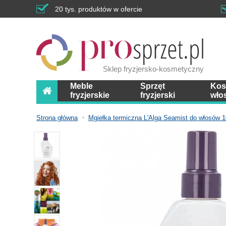
20 tys. produktów w ofercie
Sklep fryzjersko-kosmetyczny
Meble
Sprzęt
Kos
fryzjerskie
fryzjerski
wło
Strona główna
Mgiełka termiczna L'Alga Seamist do włosów 