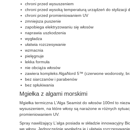
chroni przed wysuszeniem
chroni przed wysoką temperaturą urządzeń do stylizacji
chroni przed promieniowaniem UV
zmniejsza puszenie
zapobiega elektryzowaniu się włosów
naprawia uszkodzenia
wygładza
ułatwia rozczesywanie
wzmacnia
pielęgnuje
lekka formuła
nie obciąża włosów
zawiera kompleks AlgaNord 5™ (czerwone wodorosty, brą
bez siarczanów i parabenów
bez spłukiwania
Mgiełka z algami morskimi
Mgiełka termiczna L'Alga Seamist do włosów 100ml to niezwy
wysuszeniem, na które włosy są narażone w różnych sytuacj
promieniowaniem UV.
Spray nawilżający L'alga posiada w składzie innowacyjny B
we włosy. Jednocześnie wygładza je i ułatwia rozczesywanie