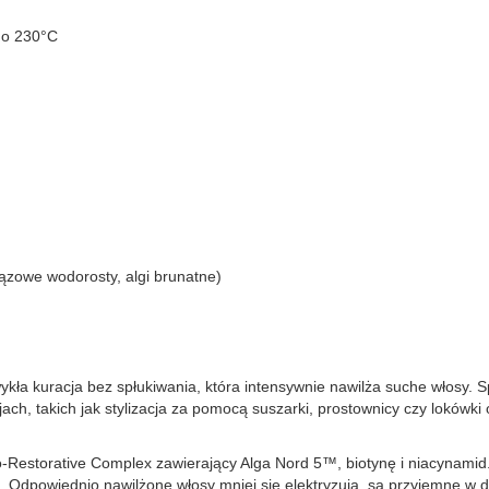
 do 230°C
zowe wodorosty, algi brunatne)
kła kuracja bez spłukiwania, która intensywnie nawilża suche włosy. Sp
ach, takich jak stylizacja za pomocą suszarki, prostownicy czy lokó
io-Restorative Complex zawierający Alga Nord 5™, biotynę i niacynamid
. Odpowiednio nawilżone włosy mniej się elektryzują, są przyjemne w d