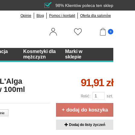
98% Klientów poleca ten sklep
Opinie
Blog
Pomoc i kontakt
Oferta dla salonów
0
acja
Kosmetyki dla
Marki w
mężczyzn
sklepie
91,91 zł
L'Alga
w 100ml
Ilość:
szt.
+ dodaj do koszyka
inie
Dodaj do listy życzeń