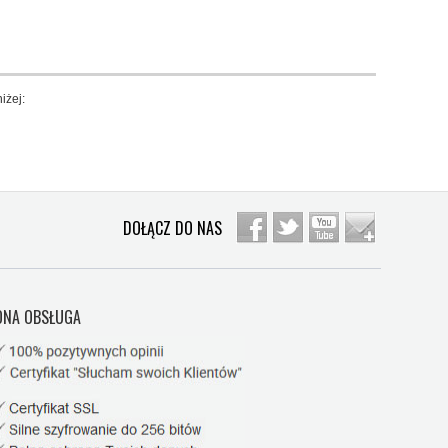
iżej:
DOŁĄCZ DO NAS
NA OBSŁUGA