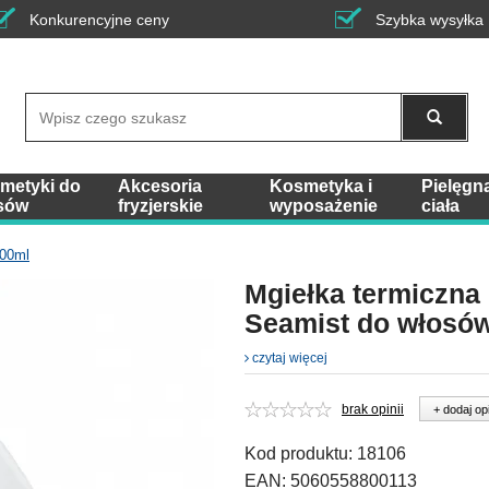
Konkurencyjne ceny
Szybka wysyłka
Wyszukaj
metyki do
Akcesoria
Kosmetyka i
Pielęgn
sów
fryzjerskie
wyposażenie
ciała
100ml
Mgiełka termiczna 
Seamist do włosó
czytaj więcej
brak opinii
+ dodaj op
Kod produktu:
18106
EAN:
5060558800113