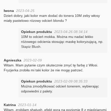
Iwona
2023-04-25
Dzień dobry, jaki kolor mam dodać do tonera 10M zeby włosy
miały pastelowo rózowy odcień blondu ?
Opiekun produktu
2023-04-26 08:34:14
10M to odcień mokka. Można mu nadać lekko
różowego odcienia stosując maskę koloryzującą, np.
Stapiz Blush
.
Agnieszka
2023-02-09
Witam. Mam pytanie czym skutecznie zmyć tę farbę z Włosi.
Fryzjerka zrobiła mi taki kolor że nie mogę patrzeć.
Opiekun produktu
2023-02-09 08:35:33
Można zmodyfikować odcień tonerem, wybierając
odpowiedni z palety.
Katrina
2023-01-14
Witam..zrobilam.shatush..efekt gora na poziomie 8 z miedzianymi