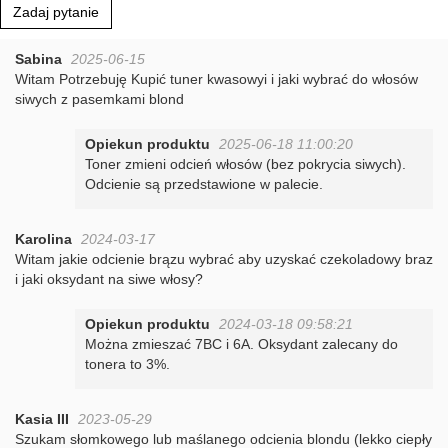
Zadaj pytanie
Sabina
2025-06-15
Witam Potrzebuję Kupić tuner kwasowyi i jaki wybrać do włosów
siwych z pasemkami blond
Opiekun produktu
2025-06-18 11:00:20
Toner zmieni odcień włosów (bez pokrycia siwych).
Odcienie są przedstawione w palecie.
Karolina
2024-03-17
Witam jakie odcienie brązu wybrać aby uzyskać czekoladowy braz
i jaki oksydant na siwe włosy?
Opiekun produktu
2024-03-18 09:58:21
Można zmieszać 7BC i 6A. Oksydant zalecany do
tonera to 3%.
Kasia III
2023-05-29
Szukam słomkowego lub maślanego odcienia blondu (lekko ciepły