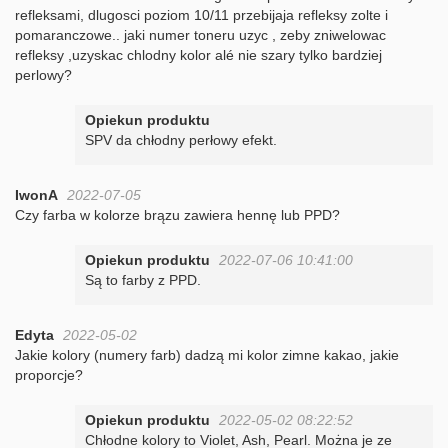
refleksami, dlugosci poziom 10/11 przebijaja refleksy zolte i
pomaranczowe.. jaki numer toneru uzyc , zeby zniwelowac
refleksy ,uzyskac chlodny kolor alé nie szary tylko bardziej
perlowy?
Opiekun produktu
SPV da chłodny perłowy efekt.
IwonA
2022-07-05
Czy farba w kolorze brązu zawiera hennę lub PPD?
Opiekun produktu
2022-07-06 10:41:00
Są to farby z PPD.
Edyta
2022-05-02
Jakie kolory (numery farb) dadzą mi kolor zimne kakao, jakie
proporcje?
Opiekun produktu
2022-05-02 08:22:52
Chłodne kolory to Violet, Ash, Pearl. Można je ze