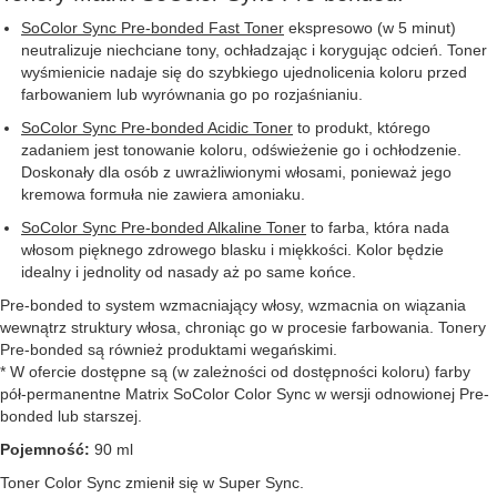
SoColor Sync Pre-bonded Fast Toner
ekspresowo (w 5 minut)
neutralizuje niechciane tony, ochładzając i korygując odcień. Toner
wyśmienicie nadaje się do szybkiego ujednolicenia koloru przed
farbowaniem lub wyrównania go po rozjaśnianiu.
SoColor Sync Pre-bonded Acidic Toner
to produkt, którego
zadaniem jest tonowanie koloru, odświeżenie go i ochłodzenie.
Doskonały dla osób z uwrażliwionymi włosami, ponieważ jego
kremowa formuła nie zawiera amoniaku.
SoColor Sync Pre-bonded Alkaline Toner
to farba, która nada
włosom pięknego zdrowego blasku i miękkości. Kolor będzie
idealny i jednolity od nasady aż po same końce.
Pre-bonded to system wzmacniający włosy, wzmacnia on wiązania
wewnątrz struktury włosa, chroniąc go w procesie farbowania. Tonery
Pre-bonded są również produktami wegańskimi.
* W ofercie dostępne są (w zależności od dostępności koloru) farby
pół-permanentne Matrix SoColor Color Sync w wersji odnowionej Pre-
bonded lub starszej.
Pojemność:
90 ml
Toner Color Sync zmienił się w Super Sync.