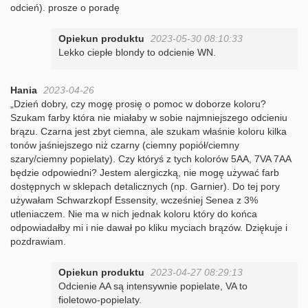
odcień). prosze o poradę
Opiekun produktu
2023-05-30 08:10:33
Lekko ciepłe blondy to odcienie WN.
Hania
2023-04-26
„Dzień dobry, czy mogę prosię o pomoc w doborze koloru?
Szukam farby która nie miałaby w sobie najmniejszego odcieniu
brązu. Czarna jest zbyt ciemna, ale szukam właśnie koloru kilka
tonów jaśniejszego niż czarny (ciemny popiół/ciemny
szary/ciemny popielaty). Czy któryś z tych kolorów 5AA, 7VA 7AA
będzie odpowiedni? Jestem alergiczką, nie mogę używać farb
dostępnych w sklepach detalicznych (np. Garnier). Do tej pory
używałam Schwarzkopf Essensity, wcześniej Senea z 3%
utleniaczem. Nie ma w nich jednak koloru który do końca
odpowiadałby mi i nie dawał po kliku myciach brązów. Dziękuje i
pozdrawiam.
Opiekun produktu
2023-04-27 08:29:13
Odcienie AA są intensywnie popielate, VA to
fioletowo-popielaty.