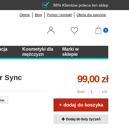
98% Klientów poleca ten sklep
Opinie
Blog
Pomoc i kontakt
Oferta dla salonów
0
acja
Kosmetyki dla
Marki w
mężczyzn
sklepie
99,00 zł
er Sync
Ilość:
szt.
inie
+ dodaj do koszyka
Dodaj do listy życzeń