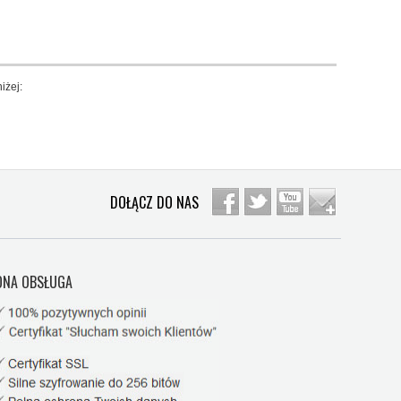
iżej:
DOŁĄCZ DO NAS
NA OBSŁUGA