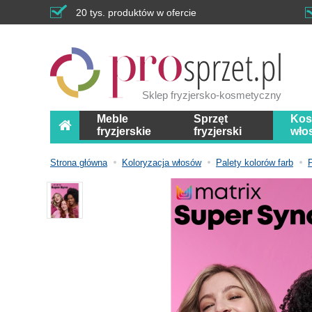
20 tys. produktów w ofercie
Sklep fryzjersko-kosmetyczny
Meble
Sprzęt
Kos
fryzjerskie
fryzjerski
wło
Strona główna
Koloryzacja włosów
Palety kolorów farb