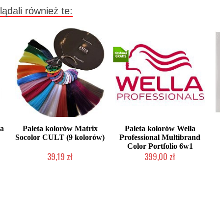
lądali również te:
ia
Paleta kolorów Matrix
Paleta kolorów Wella
Socolor CULT (9 kolorów)
Professional Multibrand
Color Portfolio 6w1
39,19 zł
399,00 zł
Produkt wycofany
Chwilowo niedostępny