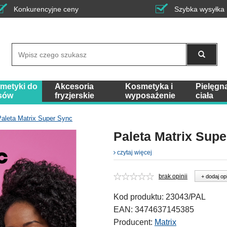
Konkurencyjne ceny
Szybka wysyłka
Wyszukaj
metyki do
Akcesoria
Kosmetyka i
Pielęgn
sów
fryzjerskie
wyposażenie
ciała
Paleta Matrix Super Sync
Paleta Matrix Sup
czytaj więcej
brak opinii
+ dodaj op
Kod produktu:
23043/PAL
EAN:
3474637145385
Producent:
Matrix