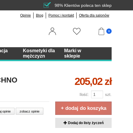
98% Klientów poleca ten sklep
Opinie
Blog
Pomoc i kontakt
Oferta dla salonów
0
acja
Kosmetyki dla
Marki w
mężczyzn
sklepie
205,02 zł
CHNO
Ilość:
szt.
+ dodaj do koszyka
j opinie
zobacz opinie
Dodaj do listy życzeń