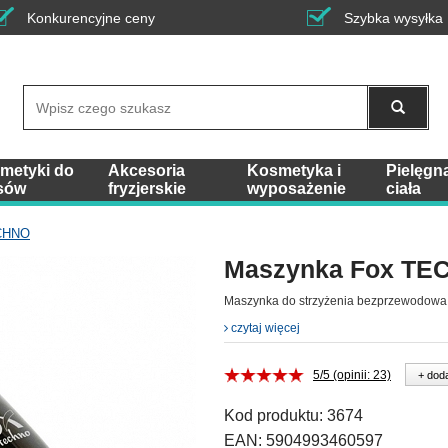
Konkurencyjne ceny
Szybka wysyłka
Wyszukaj
metyki do
Akcesoria
Kosmetyka i
Pielęgn
sów
fryzjerskie
wyposażenie
ciała
CHNO
Maszynka Fox TE
Maszynka do strzyżenia bezprzewodowa
czytaj więcej
5/5 (opinii: 23)
+ doda
Kod produktu:
3674
EAN:
5904993460597