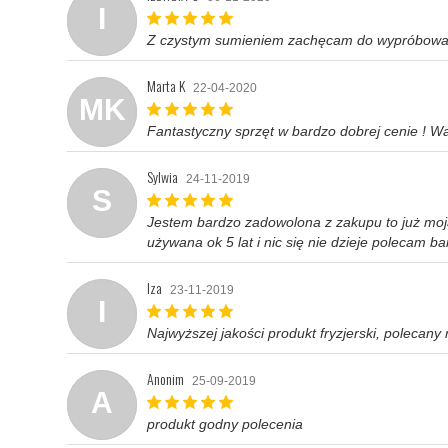
I
Z czystym sumieniem zachęcam do wypróbowania 
Marta K
22-04-2020
MK
Fantastyczny sprzęt w bardzo dobrej cenie ! War
Sylwia
24-11-2019
S
Jestem bardzo zadowolona z zakupu to już moj
używana ok 5 lat i nic się nie dzieje polecam b
Iza
23-11-2019
I
Najwyższej jakości produkt fryzjerski, polecan
Anonim
25-09-2019
A
produkt godny polecenia