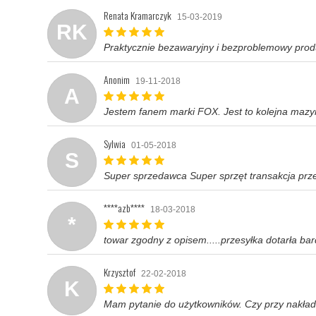
Renata Kramarczyk
15-03-2019
RK
Praktycznie bezawaryjny i bezproblemowy produ
Anonim
19-11-2018
A
Jestem fanem marki FOX. Jest to kolejna mazyn
Sylwia
01-05-2018
S
Super sprzedawca Super sprzęt transakcja prze
****azb****
18-03-2018
*
towar zgodny z opisem.....przesyłka dotarła ba
Krzysztof
22-02-2018
K
Mam pytanie do użytkowników. Czy przy nakład