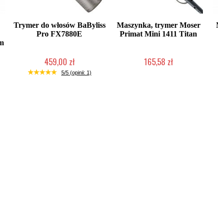
Trymer do włosów BaByliss
Maszynka, trymer Moser
Pro FX7880E
Primat Mini 1411 Titan
em
459,00 zł
165,58 zł
Mała ilość (wysyłka w 24h)
Produkt wycofany
5/5 (opinii: 1)