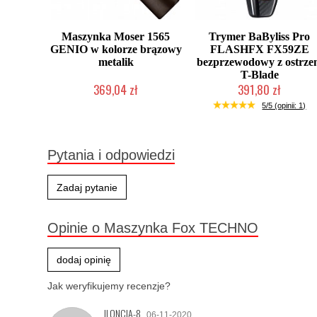
Maszynka Moser 1565
Trymer BaByliss Pro
GENIO w kolorze brązowy
FLASHFX FX59ZE
metalik
bezprzewodowy z ostrz
T-Blade
369,04 zł
391,80 zł
Produkt wycofany
Produkt wycofany
5/5 (opinii: 1)
Pytania i odpowiedzi
Zadaj pytanie
Opinie o Maszynka Fox TECHNO
dodaj opinię
Jak weryfikujemy recenzje?
ILONCIA-8
06-11-2020