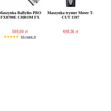
Maszynka BaByliss PRO
Maszynka trymer Moser T-
FX8700E CHROM FX
CUT 1597
599,00 zł
498,36 zł
Duża ilość (wysyłka w 24h)
Produkt wycofany
5/5 (opinii: 5)