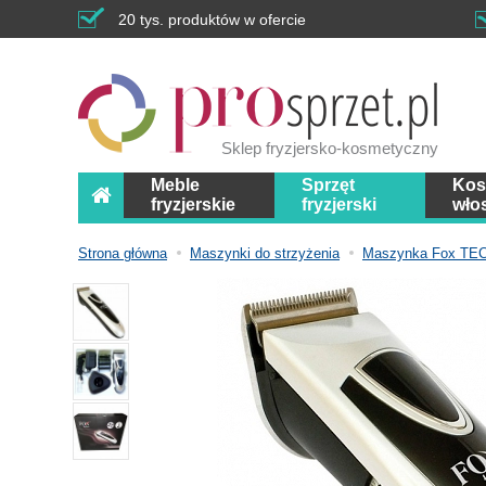
20 tys. produktów w ofercie
Sklep fryzjersko-kosmetyczny
Meble
Sprzęt
Kos
fryzjerskie
fryzjerski
wło
Strona główna
Maszynki do strzyżenia
Maszynka Fox TE