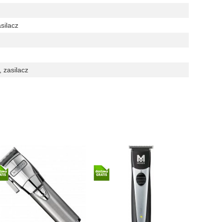
silacz
, zasilacz