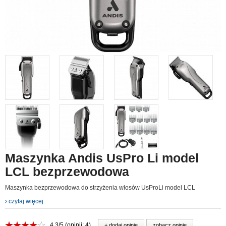
Maszynka Andis UsPro Li model
LCL bezprzewodowa
Maszynka bezprzewodowa do strzyżenia włosów UsProLi model LCL
czytaj więcej
4.3/5 (opinii: 4)
+ dodaj opinie
zobacz opinie