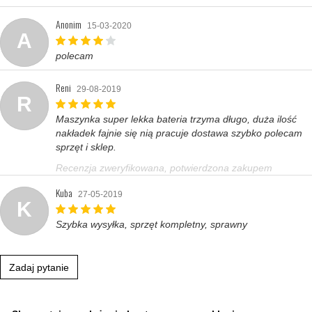
Anonim
15-03-2020
A
polecam
Reni
29-08-2019
R
Maszynka super lekka bateria trzyma długo, duża ilość
nakładek fajnie się nią pracuje dostawa szybko polecam
sprzęt i sklep.
Recenzja zweryfikowana, potwierdzona zakupem
Kuba
27-05-2019
K
Szybka wysyłka, sprzęt kompletny, sprawny
Zadaj pytanie