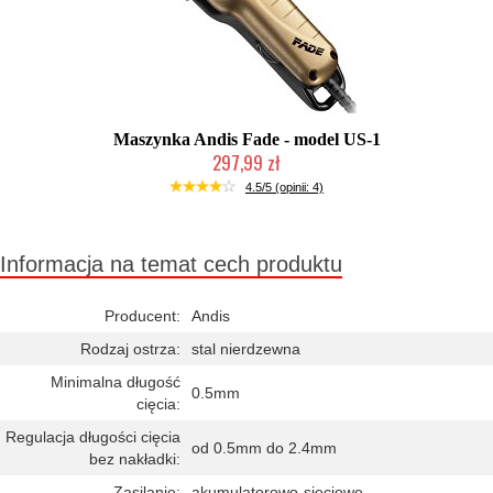
Maszynka Andis Fade - model US-1
297,99 zł
Duża ilość (wysyłka w 24h)
4.5/5 (opinii: 4)
Informacja na temat cech produktu
Producent:
Andis
Rodzaj ostrza:
stal nierdzewna
Minimalna długość
0.5mm
cięcia:
Regulacja długości cięcia
od 0.5mm do 2.4mm
bez nakładki:
Zasilanie:
akumulatorowo-sieciowe