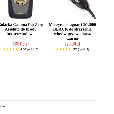
Golarka Gamma Piu Zero
Maszynka Jaguar CM2000
Assoluto do brody
BLACK do strzyżenia
bezprzewodowa
włosów przewodowa,
czarna
469,00 zł
329,00 zł
Duża ilość (wysyłka w 24h)
Mała ilość (wysyłka w 24h)
4.8/5 (opinii: 5)
5/5 (opinii: 2)
iżej: