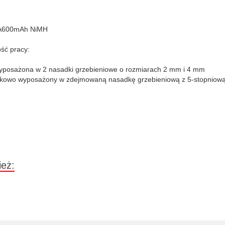
AAA600mAh NiMH
ść pracy:
wyposażona w 2 nasadki grzebieniowe o rozmiarach 2 mm i 4 mm
tkowo wyposażony w zdejmowaną nasadkę grzebieniową z 5-stopniową reg
ież: