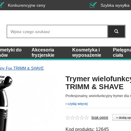
Konkurencyjne ceny
Szybka wysyłka
Wyszukaj
metyki do
Akcesoria
Kosmetyka i
Pielęgn
sów
fryzjerskie
wyposażenie
ciała
cyjny Fox TRIMM & SHAVE
Trymer wielofunkc
TRIMM & SHAVE
Profesjonalny, wielofunkcyjny trymer dla
czytaj więcej
brak opinii
+ dodaj op
Kod produktu:
12645