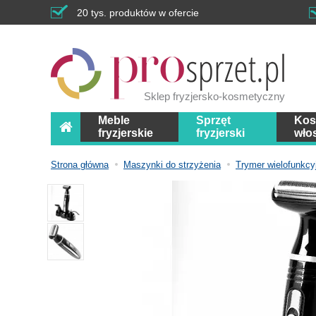
20 tys. produktów w ofercie
Sklep fryzjersko-kosmetyczny
Meble
Sprzęt
Kos
fryzjerskie
fryzjerski
wło
Strona główna
Maszynki do strzyżenia
Trymer wielofunk