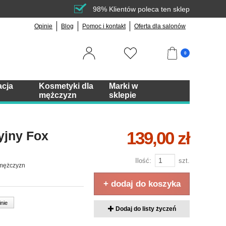
98% Klientów poleca ten sklep
Opinie
Blog
Pomoc i kontakt
Oferta dla salonów
0
acja
Kosmetyki dla
Marki w
mężczyzn
sklepie
139,00 zł
yjny Fox
Ilość:
szt.
 mężczyzn
+ dodaj do koszyka
inie
Dodaj do listy życzeń