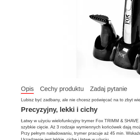
Opis
Cechy produktu
Zadaj pytanie
Lubisz być zadbany, ale nie chcesz poświęcać na to zbyt wi
Precyzyjny, lekki i cichy
Łatwy w użyciu wielofunkcyjny trymer Fox TRIMM & SHAVE za
szybkie cięcie. Aż 3 rodzaje wymiennych końcówek dają możl
Przy pełnym naładowaniu, trymer pracuje aż 45 min. Wskaź
Urządzenie jest lekkie, ciche i łatwe w użyciu.