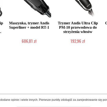
ip
Maszynka, trymer Andis
Trymer Andis Ultra Clip
Superliner + model RT-1
PM-10 przewodowa do
.
strzyżenia włosów
606,81 zł
192,96 zł
Produkt wycofany
Produkt wycofany
dodane opinie i wiele innych. Pierwsze punkty zdobądź za zarejestrowanie się pon