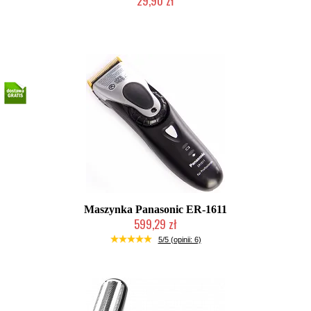
29,90 zł
Duża ilość (wysyłka w 24h)
Maszynka Panasonic ER-1611
599,29 zł
Produkt wycofany
5/5 (opinii: 6)