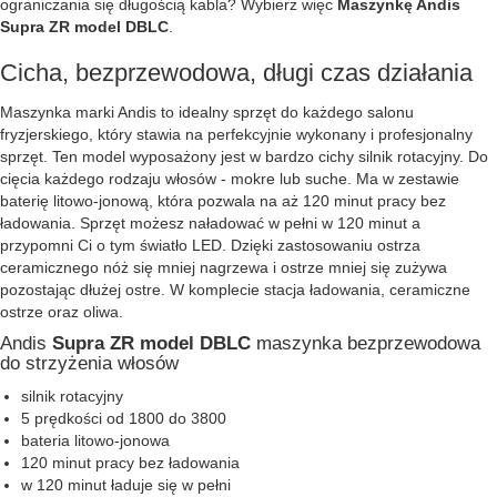
ograniczania się długością kabla? Wybierz więc
Maszynkę Andis
Supra ZR model DBLC
.
Cicha, bezprzewodowa, długi czas działania
Maszynka marki Andis to idealny sprzęt do każdego salonu
fryzjerskiego, który stawia na perfekcyjnie wykonany i profesjonalny
sprzęt. Ten model wyposażony jest w bardzo cichy silnik rotacyjny. Do
cięcia każdego rodzaju włosów - mokre lub suche. Ma w zestawie
baterię litowo-jonową, która pozwala na aż 120 minut pracy bez
ładowania. Sprzęt możesz naładować w pełni w 120 minut a
przypomni Ci o tym światło LED. Dzięki zastosowaniu ostrza
ceramicznego nóż się mniej nagrzewa i ostrze mniej się zużywa
pozostając dłużej ostre. W komplecie stacja ładowania, ceramiczne
ostrze oraz oliwa.
Andis
Supra ZR model DBLC
maszynka bezprzewodowa
do strzyżenia włosów
silnik rotacyjny
5 prędkości od 1800 do 3800
bateria litowo-jonowa
120 minut pracy bez ładowania
w 120 minut ładuje się w pełni