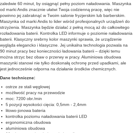
zaledwie 60 minut, by osiągnąć pełny poziom naładowania. Maszynka
od marki Andis znacznie ułatwi Twoja codzienną pracę, więc nie
powinno jej zabraknąć w Twoim salonie fryzjerskim lub barberskim.
Maszynka od marki Andis to lider wśród profesjonalnych urządzeń do
strzyżenia. Maszynka będzie działać z pełną mocą aż do całkowitego
rozładowania baterii. Kontrolka LED informuje o poziomie naładowania
baterii. Klasyczny srebrny kolor maszynki sprawia, że urządzenie
wygląda elegancko i klasyczne. Jej unikalna technologia pozwala na
90 minut pracy bez konieczności ładowania baterii – dzięki temu
można strzyc bez obaw o przerwy w pracy. Aluminiowa obudowa
maszynki stanowi nie tylko doskonałą ochronę przed upadkami, ale
jest jednocześnie odporna na działanie środków chemicznych.
Dane techniczne:
ostrze ze stali węglowej
możliwość pracy na przewodzie
moc: 7200 obr./min
5 pozycji wysokości cięcia: 0,5mm - 2,4mm
litowo-jonowa bateria
kontrolka poziomu naładowania baterii LED
ergonomiczna obudowa
aluminiowa obudowa