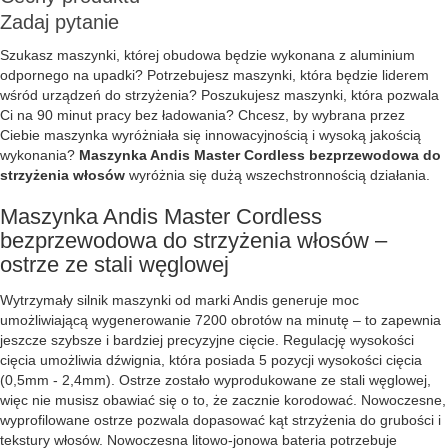
Zadaj pytanie
Szukasz maszynki, której obudowa będzie wykonana z aluminium
odpornego na upadki? Potrzebujesz maszynki, która będzie liderem
wśród urządzeń do strzyżenia? Poszukujesz maszynki, która pozwala
Ci na 90 minut pracy bez ładowania? Chcesz, by wybrana przez
Ciebie maszynka wyróżniała się innowacyjnością i wysoką jakością
wykonania?
Maszynka Andis Master Cordless bezprzewodowa do
strzyżenia włosów
wyróżnia się dużą wszechstronnością działania.
Maszynka Andis Master Cordless
bezprzewodowa do strzyżenia włosów –
ostrze ze stali węglowej
Wytrzymały silnik maszynki od marki Andis generuje moc
umożliwiającą wygenerowanie 7200 obrotów na minutę – to zapewnia
jeszcze szybsze i bardziej precyzyjne cięcie. Regulację wysokości
cięcia umożliwia dźwignia, która posiada 5 pozycji wysokości cięcia
(0,5mm - 2,4mm). Ostrze zostało wyprodukowane ze stali węglowej,
więc nie musisz obawiać się o to, że zacznie korodować. Nowoczesne,
wyprofilowane ostrze pozwala dopasować kąt strzyżenia do grubości i
tekstury włosów. Nowoczesna litowo-jonowa bateria potrzebuje