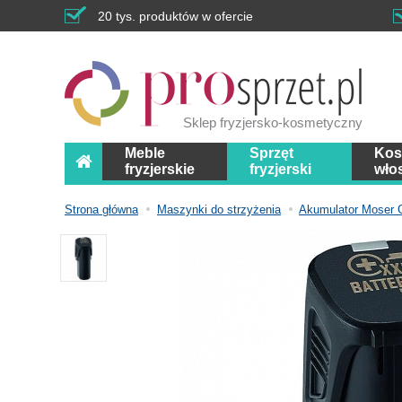
20 tys. produktów w ofercie
Sklep fryzjersko-kosmetyczny
Meble
Sprzęt
Kos
fryzjerskie
fryzjerski
wło
Strona główna
Maszynki do strzyżenia
Akumulator Moser 