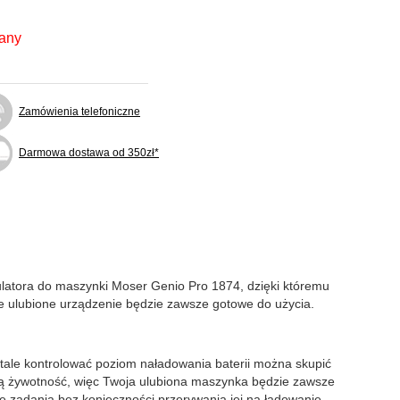
fany
Zamówienia telefoniczne
Darmowa dostawa od 350zł*
latora do maszynki Moser Genio Pro 1874, dzięki któremu
 ulubione urządzenie będzie zawsze gotowe do użycia.
tale kontrolować poziom naładowania baterii można skupić
żoną żywotność, więc Twoja ulubiona maszynka będzie zawsze
e zadania bez konieczności przerywania jej na ładowanie.