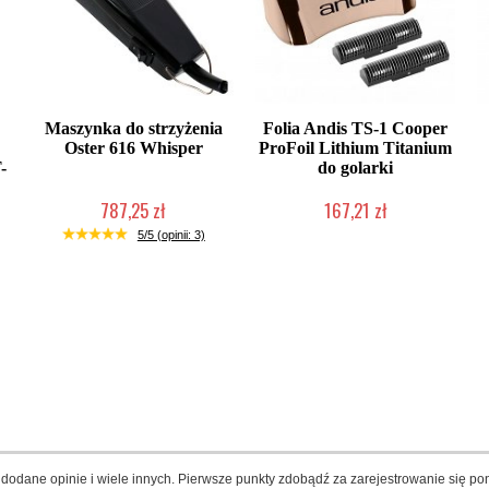
Maszynka do strzyżenia
Folia Andis TS-1 Cooper
Oster 616 Whisper
ProFoil Lithium Titanium
-
do golarki
787,25 zł
167,21 zł
Produkt wycofany
Produkt wycofany
5/5 (opinii: 3)
dodane opinie i wiele innych. Pierwsze punkty zdobądź za zarejestrowanie się pon