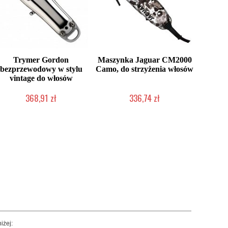
Trymer Gordon
Maszynka Jaguar CM2000
bezprzewodowy w stylu
Camo, do strzyżenia włosów
vintage do włosów
368,91 zł
336,74 zł
Chwilowo niedostępny
2-5 dni roboczych
iżej: