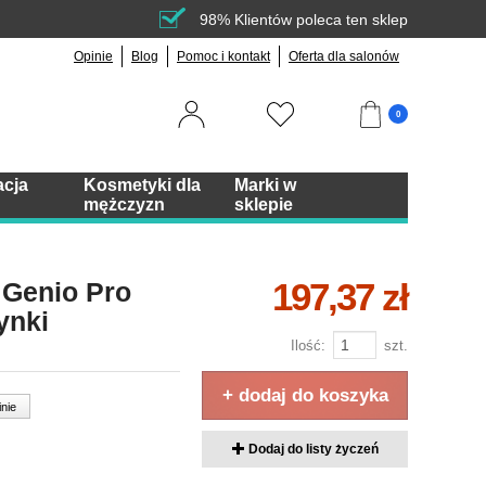
98% Klientów poleca ten sklep
Opinie
Blog
Pomoc i kontakt
Oferta dla salonów
0
acja
Kosmetyki dla
Marki w
mężczyzn
sklepie
197,37 zł
 Genio Pro
ynki
Ilość:
szt.
+ dodaj do koszyka
inie
Dodaj do listy życzeń