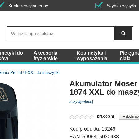
Konkurencyjne ceny
Szybka wysyłka
Wyszukaj
metyki do
Akcesoria
Kosmetyka i
Pielęgn
sów
fryzjerskie
wyposażenie
ciała
Genio Pro 1874 XXL do maszynki
Akumulator Moser
1874 XXL do masz
czytaj więcej
brak opinii
+ dodaj op
Kod produktu:
16249
EAN:
5996415030433