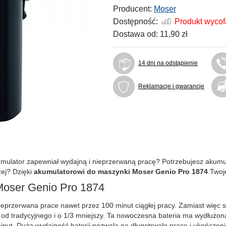
Producent:
Moser
Dostępność:
Produkt wyco
Dostawa od:
11,90 zł
14 dni na odstąpienie
Reklamacje i gwarancje
mulator zapewniał wydajną i nieprzerwaną pracę? Potrzebujesz akumu
żej? Dzięki
akumulatorowi do maszynki Moser Genio Pro 1874
Twoje
Moser Genio Pro 1874
przerwana prace nawet przez 100 minut ciągłej pracy. Zamiast więc s
szy od tradycyjnego i o 1/3 mniejszy. Ta nowoczesna bateria ma wydłu
nut. Duża wydajność baterii pozwala na długotrwałą pracę i ukończeni