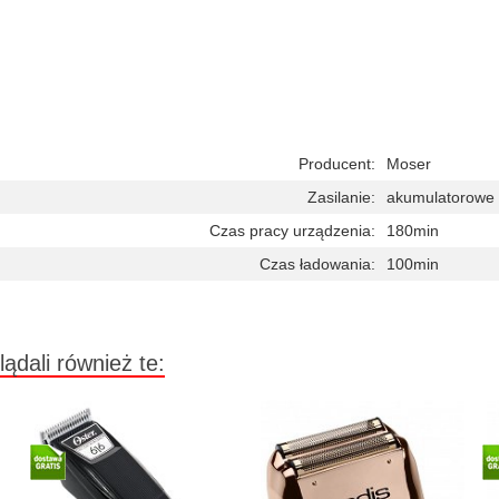
Producent:
Moser
Zasilanie:
akumulatorowe
Czas pracy urządzenia:
180min
Czas ładowania:
100min
lądali również te: