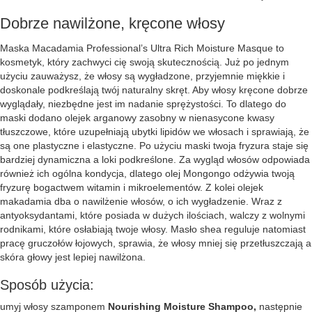
Dobrze nawilżone, kręcone włosy
Maska Macadamia Professional’s Ultra Rich Moisture Masque to
kosmetyk, który zachwyci cię swoją skutecznością. Już po jednym
użyciu zauważysz, że włosy są wygładzone, przyjemnie miękkie i
doskonale podkreślają twój naturalny skręt. Aby włosy kręcone dobrze
wyglądały, niezbędne jest im nadanie sprężystości. To dlatego do
maski dodano olejek arganowy zasobny w nienasycone kwasy
tłuszczowe, które uzupełniają ubytki lipidów we włosach i sprawiają, że
są one plastyczne i elastyczne. Po użyciu maski twoja fryzura staje się
bardziej dynamiczna a loki podkreślone. Za wygląd włosów odpowiada
również ich ogólna kondycja, dlatego olej Mongongo odżywia twoją
fryzurę bogactwem witamin i mikroelementów. Z kolei olejek
makadamia dba o nawilżenie włosów, o ich wygładzenie. Wraz z
antyoksydantami, które posiada w dużych ilościach, walczy z wolnymi
rodnikami, które osłabiają twoje włosy. Masło shea reguluje natomiast
pracę gruczołów łojowych, sprawia, że włosy mniej się przetłuszczają a
skóra głowy jest lepiej nawilżona.
Sposób użycia:
umyj włosy szamponem
Nourishing Moisture Shampoo,
następnie