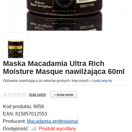
Maska Macadamia Ultra Rich
Moisture Masque nawilżająca 60ml
Odżywka nawilżająca do włosów grubych i kręconych
czytaj więcej
brak opinii
+ dodaj opinie
Kod produktu:
9956
EAN:
815857012553
Producent:
Macadamia professional
Dostępność:
Produkt wycofany