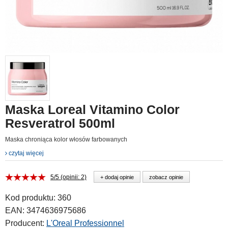
Maska Loreal Vitamino Color
Resveratrol 500ml
Maska chroniąca kolor włosów farbowanych
czytaj więcej
5/5 (opinii: 2)
+ dodaj opinie
zobacz opinie
Kod produktu:
360
EAN:
3474636975686
Producent:
L'Oreal Professionnel