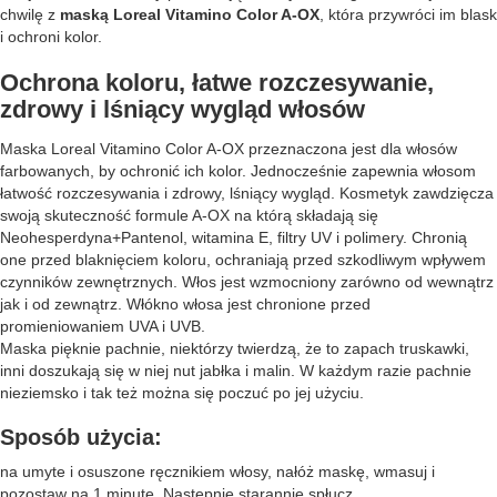
chwilę z
maską Loreal Vitamino Color A-OX
, która przywróci im blask
i ochroni kolor.
Ochrona koloru, łatwe rozczesywanie,
zdrowy i lśniący wygląd włosów
Maska Loreal Vitamino Color A-OX przeznaczona jest dla włosów
farbowanych, by ochronić ich kolor. Jednocześnie zapewnia włosom
łatwość rozczesywania i zdrowy, lśniący wygląd. Kosmetyk zawdzięcza
swoją skuteczność formule A-OX na którą składają się
Neohesperdyna+Pantenol, witamina E, filtry UV i polimery. Chronią
one przed blaknięciem koloru, ochraniają przed szkodliwym wpływem
czynników zewnętrznych. Włos jest wzmocniony zarówno od wewnątrz
jak i od zewnątrz. Włókno włosa jest chronione przed
promieniowaniem UVA i UVB.
Maska pięknie pachnie, niektórzy twierdzą, że to zapach truskawki,
inni doszukają się w niej nut jabłka i malin. W każdym razie pachnie
nieziemsko i tak też można się poczuć po jej użyciu.
Sposób użycia:
na umyte i osuszone ręcznikiem włosy, nałóż maskę, wmasuj i
pozostaw na 1 minutę. Następnie starannie spłucz.