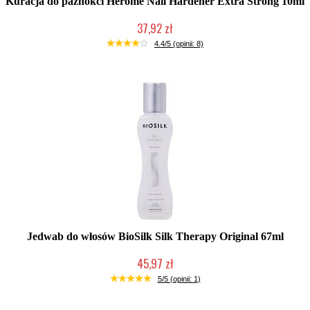
Kuracja do paznokci Herome Nail Hardener Extra Strong 10ml
37,92 zł
Chwilowo niedostępny
4.4/5 (opinii: 8)
Jedwab do włosów BioSilk Silk Therapy Original 67ml
45,97 zł
Duża ilość (wysyłka w 24h)
5/5 (opinii: 1)