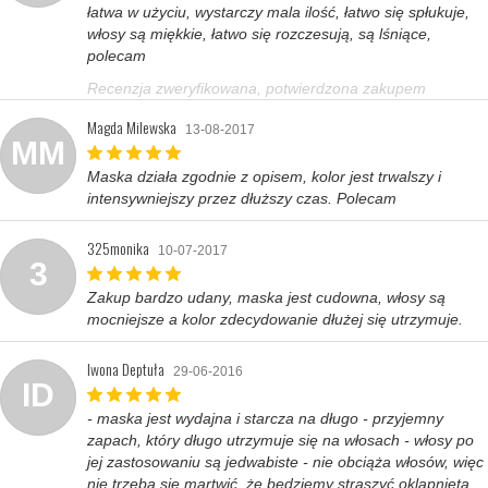
łatwa w użyciu, wystarczy mala ilość, łatwo się spłukuje,
włosy są miękkie, łatwo się rozczesują, są lśniące,
polecam
Recenzja zweryfikowana, potwierdzona zakupem
Magda Milewska
13-08-2017
MM
Maska działa zgodnie z opisem, kolor jest trwalszy i
intensywniejszy przez dłuższy czas. Polecam
325monika
10-07-2017
3
Zakup bardzo udany, maska jest cudowna, włosy są
mocniejsze a kolor zdecydowanie dłużej się utrzymuje.
Iwona Deptuła
29-06-2016
ID
- maska jest wydajna i starcza na długo - przyjemny
zapach, który długo utrzymuje się na włosach - włosy po
jej zastosowaniu są jedwabiste - nie obciąża włosów, więc
nie trzeba się martwić, że będziemy straszyć oklapniętą