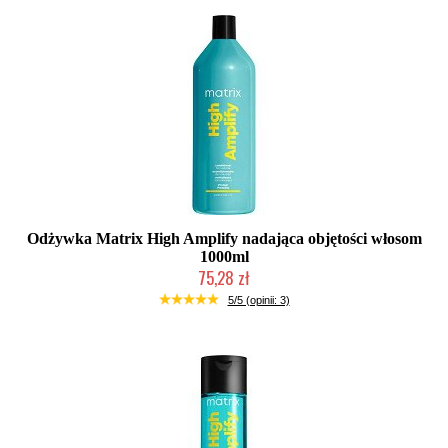
Odżywka Matrix High Amplify nadająca objętości włosom
1000ml
75,28 zł
Duża ilość (wysyłka w 24h)
5/5 (opinii: 3)