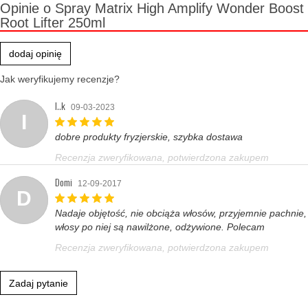
Opinie o Spray Matrix High Amplify Wonder Boost
Root Lifter 250ml
dodaj opinię
Jak weryfikujemy recenzje?
I..k
09-03-2023
I
dobre produkty fryzjerskie, szybka dostawa
Recenzja zweryfikowana, potwierdzona zakupem
Domi
12-09-2017
D
Nadaje objętość, nie obciąża włosów, przyjemnie pachnie,
włosy po niej są nawilżone, odżywione. Polecam
Recenzja zweryfikowana, potwierdzona zakupem
Zadaj pytanie