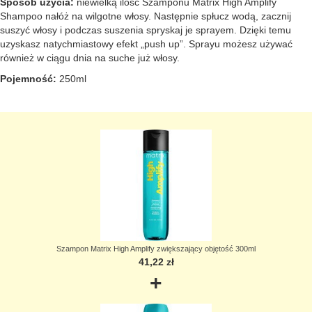
Sposób użycia:
niewielką ilość Szamponu Matrix High Amplify
Shampoo nałóż na wilgotne włosy. Następnie spłucz wodą, zacznij
suszyć włosy i podczas suszenia spryskaj je sprayem. Dzięki temu
uzyskasz natychmiastowy efekt „push up”. Sprayu możesz używać
również w ciągu dnia na suche już włosy.
Pojemność:
250ml
Szampon Matrix High Amplify zwiększający objętość 300ml
41,22 zł
+