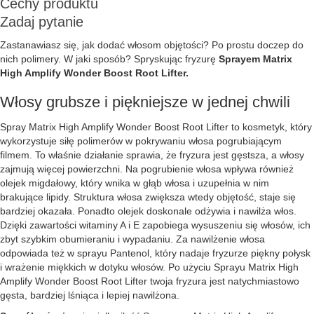
Cechy produktu
Zadaj pytanie
Zastanawiasz się, jak dodać włosom objętości? Po prostu doczep do
nich polimery. W jaki sposób? Spryskując fryzurę
Sprayem Matrix
High Amplify Wonder Boost Root Lifter.
Włosy grubsze i piękniejsze w jednej chwili
Spray Matrix High Amplify Wonder Boost Root Lifter to kosmetyk, który
wykorzystuje siłę polimerów w pokrywaniu włosa pogrubiającym
filmem. To właśnie działanie sprawia, że fryzura jest gęstsza, a włosy
zajmują więcej powierzchni. Na pogrubienie włosa wpływa również
olejek migdałowy, który wnika w głąb włosa i uzupełnia w nim
brakujące lipidy. Struktura włosa zwiększa wtedy objętość, staje się
bardziej okazała. Ponadto olejek doskonale odżywia i nawilża włos.
Dzięki zawartości witaminy A i E zapobiega wysuszeniu się włosów, ich
zbyt szybkim obumieraniu i wypadaniu. Za nawilżenie włosa
odpowiada też w sprayu Pantenol, który nadaje fryzurze piękny połysk
i wrażenie miękkich w dotyku włosów. Po użyciu Sprayu Matrix High
Amplify Wonder Boost Root Lifter twoja fryzura jest natychmiastowo
gęsta, bardziej lśniąca i lepiej nawilżona.