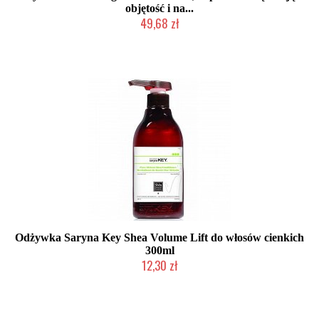
objętość i na...
49,68 zł
Produkt wycofany
Odżywka Saryna Key Shea Volume Lift do włosów cienkich
300ml
12,30 zł
Produkt wycofany