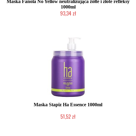
Maska Fanola No Yellow neutralizująca żółte i złote refleksy
1000ml
93,34 zł
Mała ilość (wysyłka w 24h)
Maska Stapiz Ha Essence 1000ml
51,52 zł
Duża ilość (wysyłka w 24h)