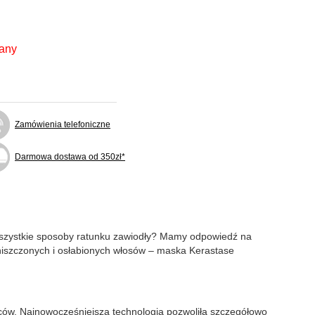
fany
Zamówienia telefoniczne
Darmowa dostawa od 350zł*
 wszystkie sposoby ratunku zawiodły? Mamy odpowiedź na
zniszczonych i osłabionych włosów – maska Kerastase
wców. Najnowocześniejsza technologia pozwoliła szczegółowo