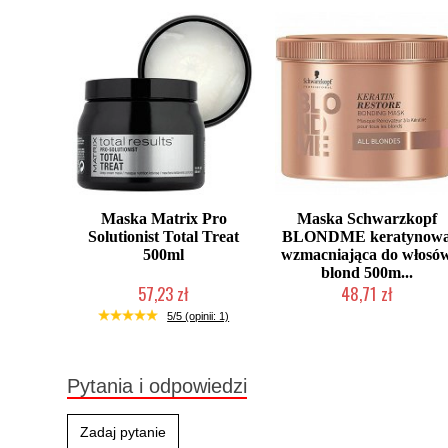
Maska Matrix Pro
Maska Schwarzkopf
Solutionist Total Treat
BLONDME keratynow
500ml
wzmacniająca do włosó
blond 500m...
57,23 zł
48,71 zł
Produkt wycofany
Produkt wycofany
5/5 (opinii: 1)
Pytania i odpowiedzi
Zadaj pytanie