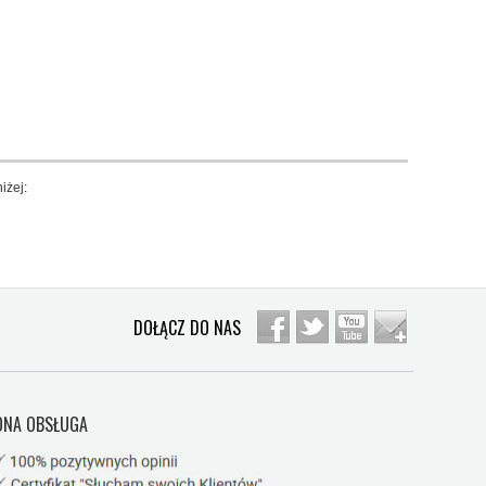
iżej:
DOŁĄCZ DO NAS
NA OBSŁUGA