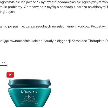
ogorszyła się ich jakość? Zbyt często poddawałaś się agresywnym zab
akie problemy. Opracowana z myślą o osobach z bardzo osłabionymi i
w grubych.
asmo po paśmie, ze szczególnych uwzględnieniem końców. Pozostaw na
sując równocześnie kolejne rytuały pielęgnacji Kerastase Thérapiste R
ież: