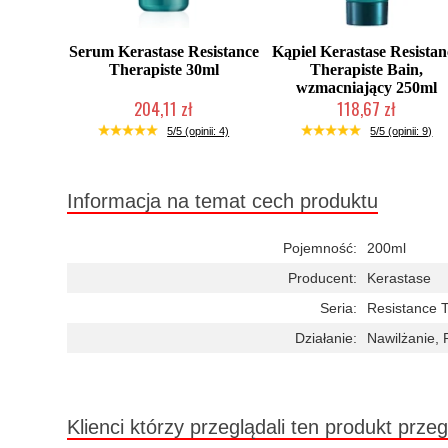
Serum Kerastase Resistance
Kąpiel Kerastase Resistan
Therapiste 30ml
Therapiste Bain,
wzmacniający 250ml
204,11 zł
118,67 zł
Chwilowo niedostępny
Mała ilość (wysyłka w 24h)
5/5 (opinii: 4)
5/5 (opinii: 9)
Informacja na temat cech produktu
Pojemność:
200ml
Producent:
Kerastase
Seria:
Resistance 
Działanie:
Nawilżanie,
Klienci którzy przeglądali ten produkt przeg