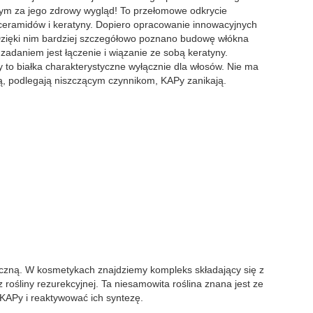
nym za jego zdrowy wygląd! To przełomowe odkrycie
 ceramidów i keratyny. Dopiero opracowanie innowacyjnych
 Dzięki nim bardziej szczegółowo poznano budowę włókna
 zadaniem jest łączenie i wiązanie ze sobą keratyny.
 to białka charakterystyczne wyłącznie dla włosów. Nie ma
ją, podlegają niszczącym czynnikom, KAPy zanikają.
iczną. W kosmetykach znajdziemy kompleks składający się z
rośliny rezurekcyjnej. Ta niesamowita roślina znana jest ze
KAPy i reaktywować ich syntezę.