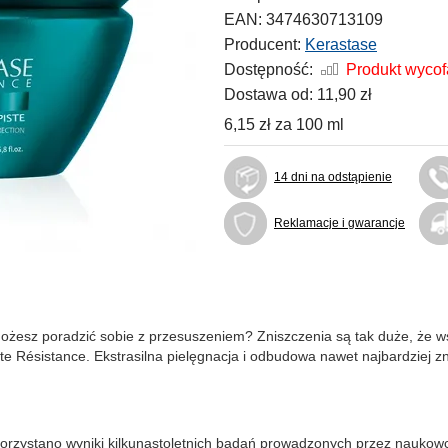
EAN:
3474630713109
Producent:
Kerastase
Dostępność:
Produkt wyco
Dostawa od:
11,90 zł
6,15 zł
za
100 ml
14 dni na odstąpienie
Reklamacje i gwarancje
możesz poradzić sobie z przesuszeniem? Zniszczenia są tak duże, że
e Résistance. Ekstrasilna pielęgnacja i odbudowa nawet najbardziej 
ykorzystano wyniki kilkunastoletnich badań prowadzonych przez nauko