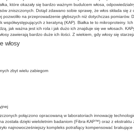
ałka, które okazały się bardzo ważnym budulcem włosa, odpowiedzial
osów zniszczonych. Dotąd zdawano sobie sprawę, że włos składa się z
wej pozwoliło na przeprowadzenie głębszych niż dotychczas pomiarów.
k współwystępujących z keratyną (KAP). Białka te to mikroproteiny. Ich
 jak ważna jest ich rola i jak dużo ich znajduje się we włosach. KAPy
osy zawierają bardzo duże ich ilości. Z wiekiem, gdy włosy się starze
je włosy
nych zbyt wielu zabiegom
yjnej
iszczonych połączono opracowaną w laboratoriach innowację technolog
 została dzięki wieloletnim badaniom (Fibra-KAP™) oraz z ekstraktu z 
rzyło najnowocześniejszy kompleks potrafiący kompensować brakujące 