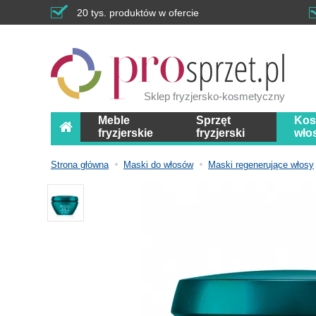
20 tys. produktów w ofercie
Sklep fryzjersko-kosmetyczny
Meble
Sprzęt
Kos
fryzjerskie
fryzjerski
wło
Strona główna
Maski do włosów
Maski regenerujące włosy