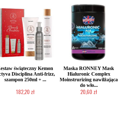
estaw świąteczny Kemon
Maska RONNEY Mask
tyva Disciplina Anti-frizz,
Hialuronic Complex
szampon 250ml + ...
Moinstrurizing nawilżająca
do wło...
182,20 zł
20,60 zł
Produkt wycofany
Produkt wycofany