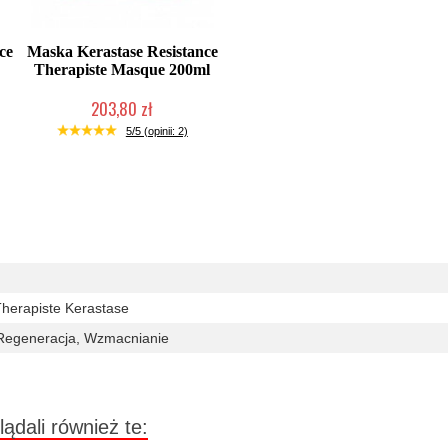
ce
Maska Kerastase Resistance
Therapiste Masque 200ml
203,80 zł
Mała ilość (wysyłka w 24h)
5/5 (opinii: 2)
Therapiste Kerastase
 Regeneracja, Wzmacnianie
lądali również te: