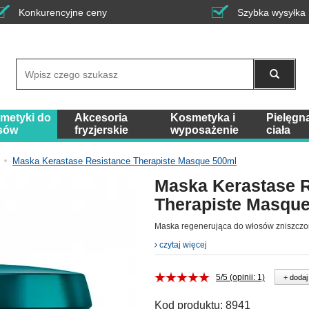
Konkurencyjne ceny
Szybka wysyłka
Wyszukaj
metyki do
Akcesoria
Kosmetyka i
Pielęgn
sów
fryzjerskie
wyposażenie
ciała
Maska Kerastase Resistance Therapiste Masque 500ml
Maska Kerastase 
Therapiste Masqu
Maska regenerująca do włosów zniszcz
czytaj więcej
5/5 (opinii: 1)
+ dodaj
Kod produktu:
8941