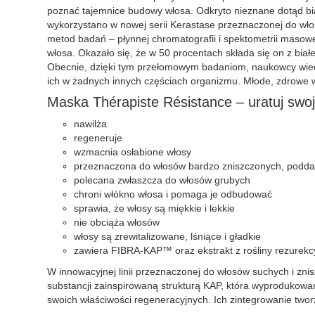
poznać tajemnice budowy włosa. Odkryto nieznane dotąd bi
wykorzystano w nowej serii Kerastase przeznaczonej do wł
metod badań – płynnej chromatografii i spektometrii maso
włosa. Okazało się, że w 50 procentach składa się on z białe
Obecnie, dzięki tym przełomowym badaniom, naukowcy wiedzą,
ich w żadnych innych częściach organizmu. Młode, zdrowe wł
Maska Thérapiste Résistance – uratuj swo
nawilża
regeneruje
wzmacnia osłabione włosy
przeznaczona do włosów bardzo zniszczonych, podda
polecana zwłaszcza do włosów grubych
chroni włókno włosa i pomaga je odbudować
sprawia, że włosy są miękkie i lekkie
nie obciąża włosów
włosy są zrewitalizowane, lśniące i gładkie
zawiera FIBRA-KAP™ oraz ekstrakt z rośliny rezurekc
W innowacyjnej linii przeznaczonej do włosów suchych i zn
substancji zainspirowaną strukturą KAP, która wyprodukowana
swoich właściwości regeneracyjnych. Ich zintegrowanie two