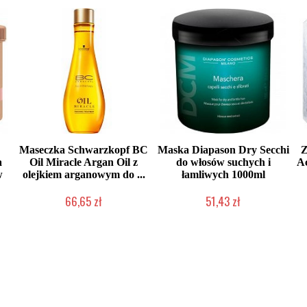
Maseczka Schwarzkopf BC
Maska Diapason Dry Secchi
Z
a
Oil Miracle Argan Oil z
do włosów suchych i
Ac
w
olejkiem arganowym do ...
łamliwych 1000ml
66,65 zł
51,43 zł
Produkt wycofany
Duża ilość (wysyłka w 24h)