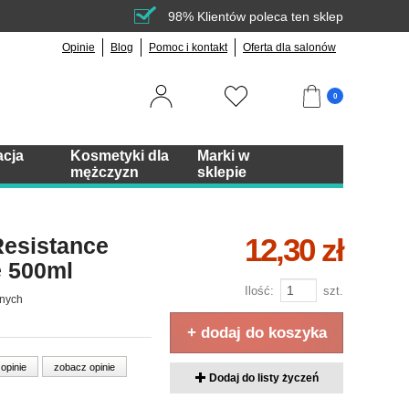
98% Klientów poleca ten sklep
Opinie
Blog
Pomoc i kontakt
Oferta dla salonów
0
acja
Kosmetyki dla
Marki w
mężczyzn
sklepie
12,30 zł
Resistance
e 500ml
Ilość:
szt.
onych
+ dodaj do koszyka
 opinie
zobacz opinie
Dodaj do listy życzeń