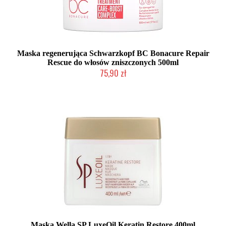
Maska regenerująca Schwarzkopf BC Bonacure Repair
Rescue do włosów zniszczonych 500ml
75,90 zł
Duża ilość (wysyłka w 24h)
Maska Wella SP LuxeOil Keratin Restore 400ml