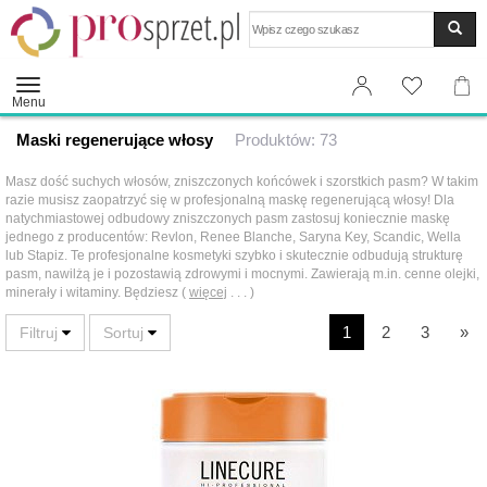
Wyszukaj
Menu
Maski regenerujące włosy
Produktów: 73
Masz dość suchych włosów, zniszczonych końcówek i szorstkich pasm? W takim
razie musisz zaopatrzyć się w profesjonalną maskę regenerującą włosy! Dla
natychmiastowej odbudowy zniszczonych pasm zastosuj koniecznie maskę
jednego z producentów: Revlon, Renee Blanche, Saryna Key, Scandic, Wella
lub Stapiz. Te profesjonalne kosmetyki szybko i skutecznie odbudują strukturę
pasm, nawilżą je i pozostawią zdrowymi i mocnymi. Zawierają m.in. cenne olejki,
minerały i witaminy. Będziesz (
więcej
. . . )
1
2
3
»