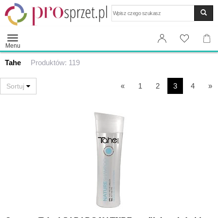
Wyszukaj
Menu
Tahe
Produktów: 119
«
1
2
3
4
»