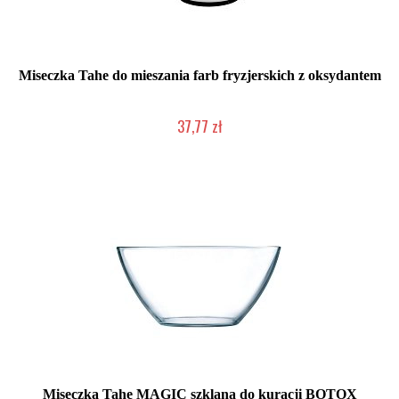
Miseczka Tahe do mieszania farb fryzjerskich z oksydantem
37,77 zł
Duża ilość (wysyłka w 24h)
Miseczka Tahe MAGIC szklana do kuracji BOTOX