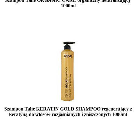
Szampon Tahe ORGANIC CARE organiczny neutralizujący
1000ml
Mała ilość (wysyłka w 24h)
Szampon Tahe KERATIN GOLD SHAMPOO regenerujący z
keratyną do włosów rozjaśnianych i zniszczonych 1000ml
Duża ilość (wysyłka w 24h)