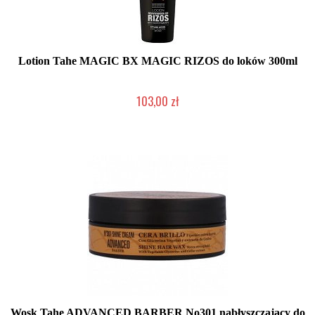
Lotion Tahe MAGIC BX MAGIC RIZOS do loków 300ml
103,00 zł
Duża ilość (wysyłka w 24h)
Wosk Tahe ADVANCED BARBER No301 nabłyszczający do