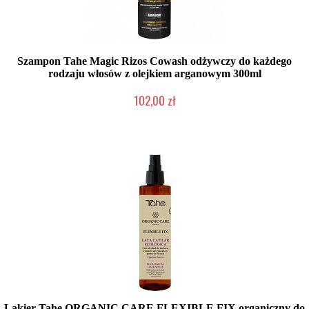
Szampon Tahe Magic Rizos Cowash odżywczy do każdego
rodzaju włosów z olejkiem arganowym 300ml
102,00 zł
Duża ilość (wysyłka w 24h)
Lakier Tahe ORGANIC CARE FLEXIBLE FIX organiczny do