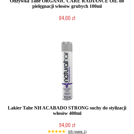
Odżywka Tahe ORGANIC CARE RADIANCE OIL do
pielęgnacji włosów grubych 100ml
84,00 zł
Duża ilość (wysyłka w 24h)
Lakier Tahe NH ACABADO STRONG suchy do stylizacji
włosów 400ml
94,00 zł
Duża ilość (wysyłka w 24h)
5/5 (opinii: 1)