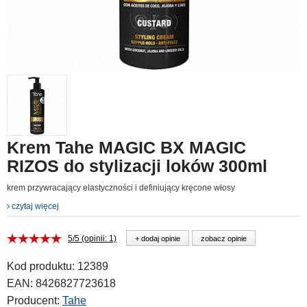
Krem Tahe MAGIC BX MAGIC
RIZOS do stylizacji loków 300ml
krem przywracający elastyczności i definiujący kręcone włosy
czytaj więcej
5/5 (opinii: 1)
+ dodaj opinie
zobacz opinie
Kod produktu:
12389
EAN:
8426827723618
Producent:
Tahe