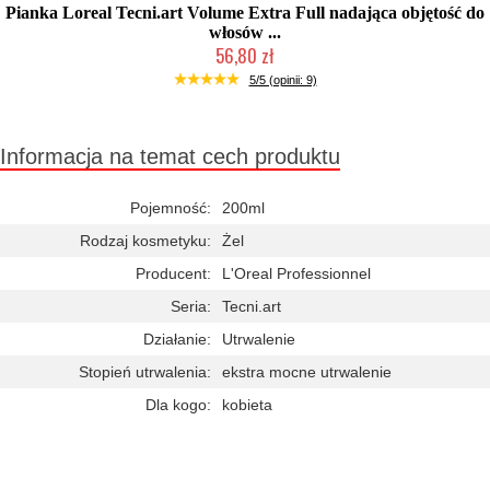
Pianka Loreal Tecni.art Volume Extra Full nadająca objętość do
włosów ...
56,80 zł
Duża ilość (wysyłka w 24h)
5/5 (opinii: 9)
Informacja na temat cech produktu
Pojemność:
200ml
Rodzaj kosmetyku:
Żel
Producent:
L'Oreal Professionnel
Seria:
Tecni.art
Działanie:
Utrwalenie
Stopień utrwalenia:
ekstra mocne utrwalenie
Dla kogo:
kobieta