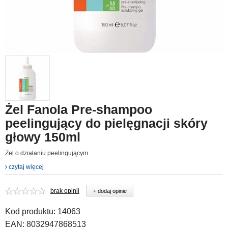
Żel Fanola Pre-shampoo
peelingujący do pielęgnacji skóry
głowy 150ml
Żel o działaniu peelingującym
czytaj więcej
brak opinii
+ dodaj opinie
Kod produktu:
14063
EAN:
8032947868513