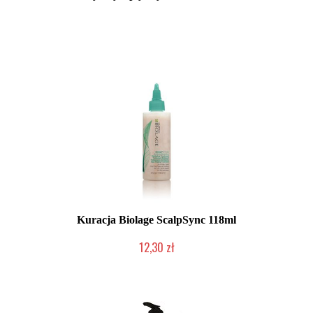
Mała ilość (wysyłka w 24h)
Kuracja Biolage ScalpSync 118ml
12,30 zł
Produkt wycofany