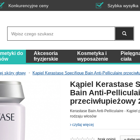
Konkurencyjne ceny
Szybka wysyłka
Wyszukaj
metyki do
Akcesoria
Kosmetyka i
Pielęgn
sów
fryzjerskie
wyposażenie
ciała
ej skóry głowy
Kąpiel Kerastase Specifique Bain Anti-Pelliculaire przeciw
Kąpiel Kerastase S
Bain Anti-Pellicula
przeciwłupieżowy 
Kerastase Bain Anti-Pelliculaire - Kąpie
rodzaju włosów
czytaj więcej
brak opinii
+ dodaj op