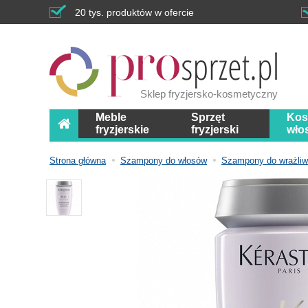
20 tys. produktów w ofercie
Sklep fryzjersko-kosmetyczny
Meble
Sprzęt
Kos
fryzjerskie
fryzjerski
wło
Strona główna
Szampony do włosów
Szampony do wrażliw