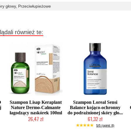
óry głowy, Przeciwłupieżowe
lądali również te:
O
Szampon Lisap Keraplant
Szampon Loreal Sensi
j
Nature Dermo-Calmante
Balance kojąco-ochronny
łagodzący naskórek 100ml
do podrażnionej skóry gło...
26,47 zł
61,32 zł
Produkt wycofany
Produkt wycofany
5/5 (opinii: 8)