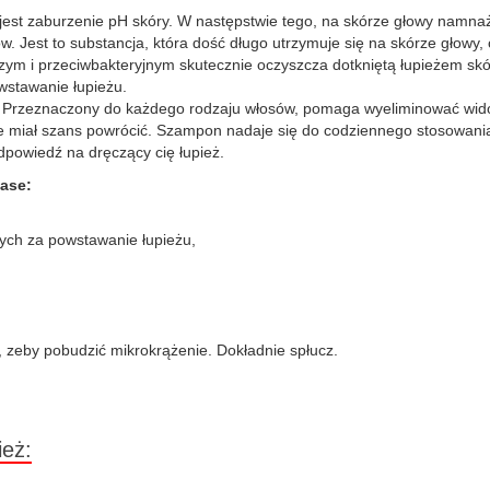
jest zaburzenie pH skóry. W następstwie tego, na skórze głowy namnaża
 Jest to substancja, która dość długo utrzymuje się na skórze głowy, co
zym i przeciwbakteryjnym skutecznie oczyszcza dotkniętą łupieżem skó
wstawanie łupieżu.
żu. Przeznaczony do każdego rodzaju włosów, pomaga wyeliminować wido
ie miał szans powrócić. Szampon nadaje się do codziennego stosowani
odpowiedź na dręczący cię łupież.
tase:
ch za powstawanie łupieżu,
, zeby pobudzić mikrokrążenie. Dokładnie spłucz.
ież: