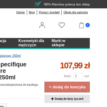
98% Klientów poleca ten sklep
Opinie
Blog
Pomoc i kontakt
Oferta dla salonów
0
acja
Kosmetyki dla
Marki w
mężczyzn
sklepie
łupieżowy 250ml
107,99 zł
pecifique
ire
250ml
Ilość:
szt.
l przeciwłupieżowa do każdego
+ dodaj do koszyka
Dodaj do listy życzeń
inie