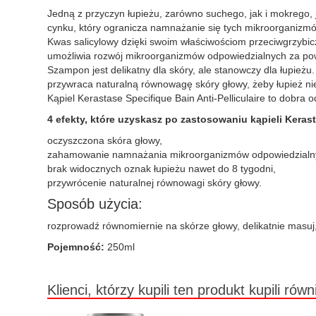
Jedną z przyczyn łupieżu, zarówno suchego, jak i mokrego, 
cynku, który ogranicza namnażanie się tych mikroorganizmów.
Kwas salicylowy dzięki swoim właściwościom przeciwgrzybic
umożliwia rozwój mikroorganizmów odpowiedzialnych za po
Szampon jest delikatny dla skóry, ale stanowczy dla łupie
przywraca naturalną równowagę skóry głowy, żeby łupież n
Kąpiel Kerastase Specifique Bain Anti-Pelliculaire to dobra 
4 efekty, które uzyskasz po zastosowaniu kąpieli Keras
oczyszczona skóra głowy,
zahamowanie namnażania mikroorganizmów odpowiedzialny
brak widocznych oznak łupieżu nawet do 8 tygodni,
przywrócenie naturalnej równowagi skóry głowy.
Sposób użycia:
rozprowadź równomiernie na skórze głowy, delikatnie masuj
Pojemność:
250ml
Klienci, którzy kupili ten produkt kupili równ