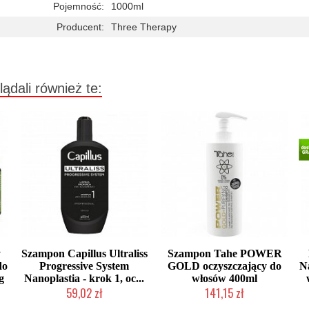
Pojemność:
1000ml
Producent:
Three Therapy
lądali również te:
y
Szampon Capillus Ultraliss
Szampon Tahe POWER
do
Progressive System
GOLD oczyszczający do
N
g
Nanoplastia - krok 1, oc...
włosów 400ml
59,02 zł
141,15 zł
Duża ilość (wysyłka w 24h)
Mała ilość (wysyłka w 24h)