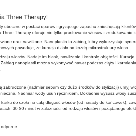
ia Three Therapy!
 uboczne w postaci oparów i gryzącego zapachu zniechęcają klientów?
hree Therapy oferuje nie tylko prostowanie włosów i zredukowanie ich
wione oraz nawilżone. Nanoplastia to zabieg, który wykorzystuje syn
howych powoduje, że kuracja działa na każdą mikrostrukturę włosa.
aju włosów. Nadaje im blask, nawilżenie i kontrolę objętości. Kuracj
. Zabieg nanoplastii można wykonywać nawet podczas ciąży i karmienia
.
 są zabrudzone (nadmiar sebum czy dużo środków do stylizacji) umyj 
 konieczne. Nadmiar wody usuń ręcznikiem. Dokładnie wysusz włosy sus
 od karku do czoła na całą długość włosów (od nasady do końcówek), 
osach: 30-90 minut w zależności od rodzaju włosów i pożądanego efekt
i
o, odporne