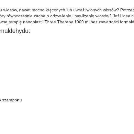
 włosów, nawet mocno kręconych lub uwrażliwionych włosów? Potrzebuj
y równocześnie zadba o odżywienie i nawilżenie włosów? Jeśli idealni
ywną terapię nanoplastii Three Therapy 1000 ml bez zawartości formal
rmaldehydu:
go szamponu