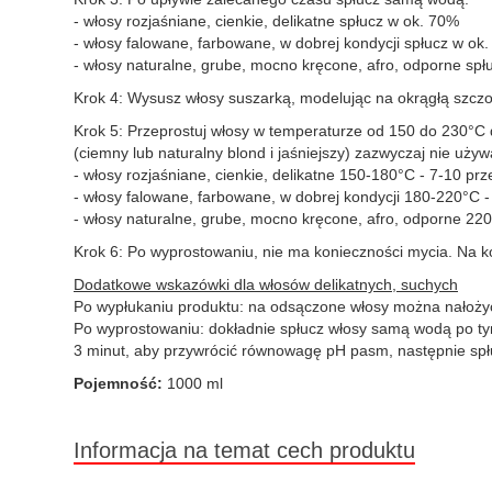
- włosy rozjaśniane, cienkie, delikatne spłucz w ok. 70%
- włosy falowane, farbowane, w dobrej kondycji spłucz w ok
- włosy naturalne, grube, mocno kręcone, afro, odporne spł
Krok 4: Wysusz włosy suszarką, modelując na okrągłą szczo
Krok 5: Przeprostuj włosy w temperaturze od 150 do 230°C 
(ciemny lub naturalny blond i jaśniejszy) zazwyczaj nie uż
- włosy rozjaśniane, cienkie, delikatne 150-180°C - 7-10 pr
- włosy falowane, farbowane, w dobrej kondycji 180-220°C 
- włosy naturalne, grube, mocno kręcone, afro, odporne 2
Krok 6: Po wyprostowaniu, nie ma konieczności mycia. Na ko
Dodatkowe wskazówki dla włosów delikatnych, suchych
Po wypłukaniu produktu: na odsączone włosy można nałożyć 
Po wyprostowaniu: dokładnie spłucz włosy samą wodą po ty
3 minut, aby przywrócić równowagę pH pasm, następnie spłu
Pojemność:
1000 ml
Informacja na temat cech produktu