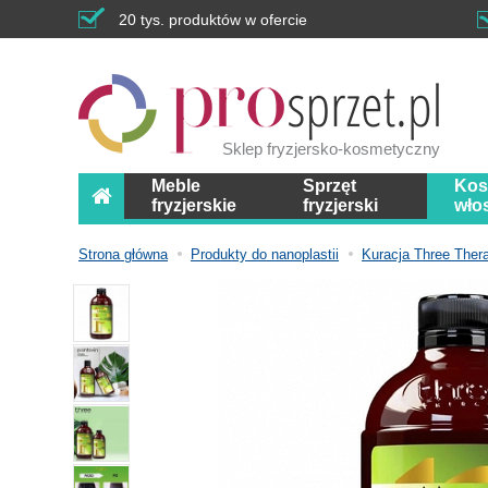
20 tys. produktów w ofercie
Sklep fryzjersko-kosmetyczny
Meble
Sprzęt
Kos
fryzjerskie
fryzjerski
wło
Strona główna
Produkty do nanoplastii
Kuracja Three Ther