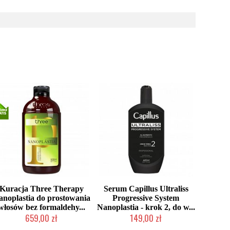
Kuracja Three Therapy
Serum Capillus Ultraliss
anoplastia do prostowania
Progressive System
włosów bez formaldehy...
Nanoplastia - krok 2, do w...
659,00 zł
149,00 zł
Chwilowo niedostępny
Duża ilość (wysyłka w 24h)