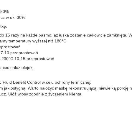
. 50%
ucz w ok. 30%
tkę.
do 15 razy na każde pasmo, aż łuska zostanie całkowicie zamknięta. 
ywamy temperatury wyższej niż 180°C
zeprostowań
- 7-10 przeprostowań
20-230°C 10-15 przeprostowań
niec nałóż olejek.
Fluid Benefit Control w celu ochrony termicznej.
m jak ostygną. Warto nałożyć maskę rekonstruującą, niewielką porcję
cz. Ułóż włosy zgodnie z życzeniem klienta.