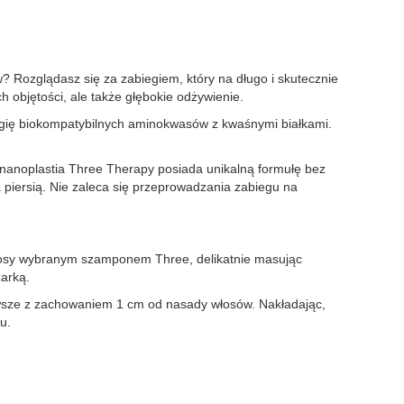
 Rozglądasz się za zabiegiem, który na długo i skutecznie
 objętości, ale także głębokie odżywienie.
ergię biokompatybilnych aminokwasów z kwaśnymi białkami.
a nanoplastia Three Therapy posiada unikalną formułę bez
 piersią. Nie zaleca się przeprowadzania zabiegu na
włosy wybranym szamponem Three, delikatnie masując
zarką.
zawsze z zachowaniem 1 cm od nasady włosów. Nakładając,
u.