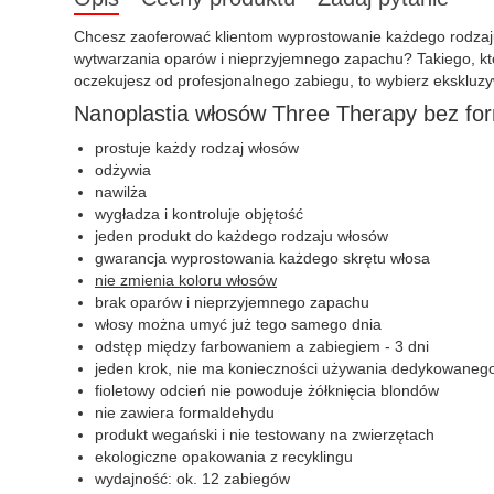
Chcesz zaoferować klientom wyprostowanie każdego rodzaju
wytwarzania oparów i nieprzyjemnego zapachu? Takiego, któr
oczekujesz od profesjonalnego zabiegu, to wybierz ekskluz
Nanoplastia włosów Three Therapy bez fo
prostuje każdy rodzaj włosów
odżywia
nawilża
wygładza i kontroluje objętość
jeden produkt do każdego rodzaju włosów
gwarancja wyprostowania każdego skrętu włosa
nie zmienia koloru włosów
brak oparów i nieprzyjemnego zapachu
włosy można umyć już tego samego dnia
odstęp między farbowaniem a zabiegiem - 3 dni
jeden krok, nie ma konieczności używania dedykowane
fioletowy odcień nie powoduje żółknięcia blondów
nie zawiera formaldehydu
produkt wegański i nie testowany na zwierzętach
ekologiczne opakowania z recyklingu
wydajność: ok. 12 zabiegów