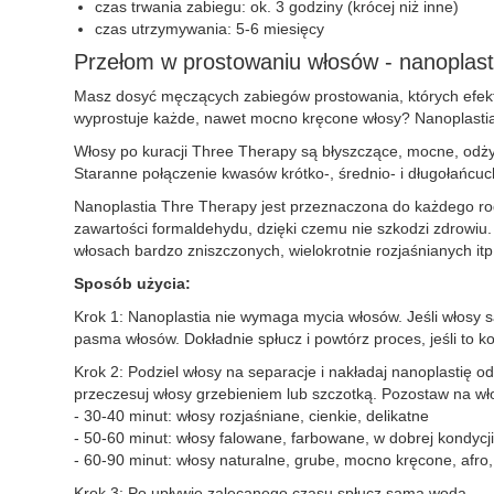
czas trwania zabiegu: ok. 3 godziny (krócej niż inne)
czas utrzymywania: 5-6 miesięcy
Przełom w prostowaniu włosów - nanoplast
Masz dosyć męczących zabiegów prostowania, których efekty
wyprostuje każde, nawet mocno kręcone włosy? Nanoplastia T
Włosy po kuracji Three Therapy są błyszczące, mocne, odży
Staranne połączenie kwasów krótko-, średnio- i długołańcuc
Nanoplastia Thre Therapy jest przeznaczona do każdego rodz
zawartości formaldehydu, dzięki czemu nie szkodzi zdrowiu
włosach bardzo zniszczonych, wielokrotnie rozjaśnianych itp
Sposób użycia:
Krok 1: Nanoplastia nie wymaga mycia włosów. Jeśli włosy
pasma włosów. Dokładnie spłucz i powtórz proces, jeśli to
Krok 2: Podziel włosy na separacje i nakładaj nanoplastię
przeczesuj włosy grzebieniem lub szczotką. Pozostaw na wł
- 30-40 minut: włosy rozjaśniane, cienkie, delikatne
- 50-60 minut: włosy falowane, farbowane, w dobrej kondycj
- 60-90 minut: włosy naturalne, grube, mocno kręcone, afr
Krok 3: Po upływie zalecanego czasu spłucz samą wodą.