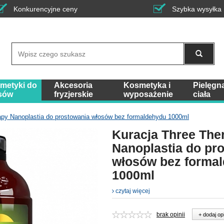
Konkurencyjne ceny
Szybka wysyłka
Wyszukaj
metyki do
Akcesoria
Kosmetyka i
Pielęgn
sów
fryzjerskie
wyposażenie
ciała
apy Nanoplastia do prostowania włosów bez formaldehydu 1000ml
Kuracja Three The
Nanoplastia do pr
włosów bez forma
1000ml
czytaj więcej
brak opinii
+ dodaj op