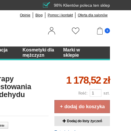
98% Klientów poleca ten sklep
Opinie
Blog
Pomoc i kontakt
Oferta dla salonów
0
acja
Kosmetyki dla
Marki w
mężczyzn
sklepie
1 178,52 zł
rapy
ostowania
ldehydu
Ilość:
szt.
+ dodaj do koszyka
Dodaj do listy życzeń
inie