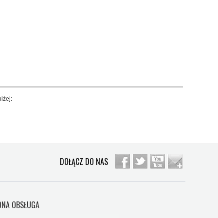
iżej:
DOŁĄCZ DO NAS
NA OBSŁUGA