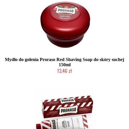
Mydło do golenia Proraso Red Shaving Soap do skóry suchej
150ml
13,46 zł
Duża ilość (wysyłka w 24h)