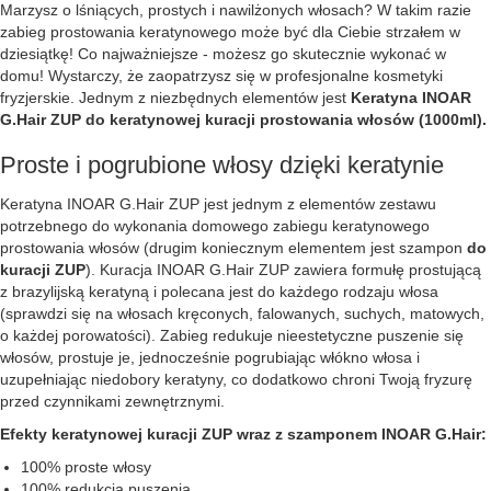
Marzysz o lśniących, prostych i nawilżonych włosach? W takim razie
zabieg prostowania keratynowego może być dla Ciebie strzałem w
dziesiątkę! Co najważniejsze - możesz go skutecznie wykonać w
domu! Wystarczy, że zaopatrzysz się w profesjonalne kosmetyki
fryzjerskie. Jednym z niezbędnych elementów jest
Keratyna INOAR
G.Hair ZUP do keratynowej kuracji prostowania włosów (1000ml).
Proste i pogrubione włosy dzięki keratynie
Keratyna INOAR G.Hair ZUP jest jednym z elementów zestawu
potrzebnego do wykonania domowego zabiegu keratynowego
prostowania włosów (drugim koniecznym elementem jest szampon
do
kuracji ZUP
). Kuracja INOAR G.Hair ZUP zawiera formułę prostującą
z brazylijską keratyną i polecana jest do każdego rodzaju włosa
(sprawdzi się na włosach kręconych, falowanych, suchych, matowych,
o każdej porowatości). Zabieg redukuje nieestetyczne puszenie się
włosów, prostuje je, jednocześnie pogrubiając włókno włosa i
uzupełniając niedobory keratyny, co dodatkowo chroni Twoją fryzurę
przed czynnikami zewnętrznymi.
Efekty keratynowej kuracji ZUP wraz z szamponem INOAR G.Hair:
100% proste włosy
100% redukcja puszenia