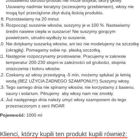
zostawieniu odrostu-produkt nie może dotykać skóry głowy.
Usuwamy nadmiar keratyny (sczesujemy grzebieniem), włosy nie
mogą być przeciążone zbyt dużą ilością produktu.
Pozostawiamy na 20 minut.
Rozpocząć suszenie włosów, suszymy je w 100 %. Nastawiamy
średni nawiew ciepła w suszarce! Nie suszymy gorącym
powietrzem, utrudni-wydłuży to suszenie.
Nie dotykamy suszarką włosów, ani tez nie modelujemy na szczotkę
(okrągłą). Pomagamy sobie np. płaską szczotką.
Następnie rozpoczynamy prostowanie. Pracujemy w zakresie
temperatur 200-230 stopni-w zależności od grubości, stopnia
zniszczenia i koloru włosów.
Czekamy aż włosy przestygną -5 min, możemy spłukać je letnią
wodą (BEZ UŻYCIA ŻADNEGO SZAMPONU!!!) Suszymy włosy.
Tego samego dnia nie spinamy włosów, nie korzystamy z basenu,
sauny i solarium. Pilnujemy aby włosy nam nie zmokły.
Już następnego dnia należy umyć włosy szamponem do tego
przeznaczonym z serii INOAR
Pojemność:
1000 ml
Klienci, którzy kupili ten produkt kupili również: