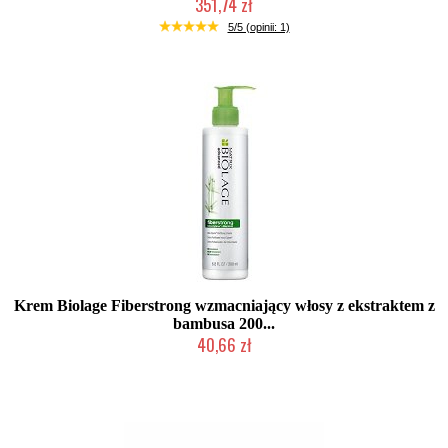
351,74 zł
Duża ilość (wysyłka w 24h)
5/5 (opinii: 1)
Krem Biolage Fiberstrong wzmacniający włosy z ekstraktem z
bambusa 200...
40,66 zł
Produkt wycofany