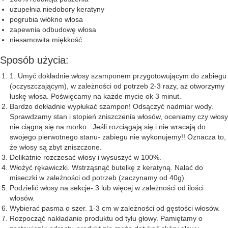
uzupełnia niedobory keratyny
pogrubia włókno włosa
zapewnia odbudowę włosa
niesamowita miękkość
Sposób użycia:
1. Umyć dokładnie włosy szamponem przygotowującym do zabiegu
(oczyszczającym), w zależności od potrzeb 2-3 razy, aż otworzymy
łuskę włosa. Poświęcamy na każde mycie ok 3 minut.
Bardzo dokładnie wypłukać szampon! Odsączyć nadmiar wody.
Sprawdzamy stan i stopień zniszczenia włosów, oceniamy czy włosy
nie ciągną się na morko. Jeśli rozciągają się i nie wracają do
swojego pierwotnego stanu- zabiegu nie wykonujemy!! Oznacza to,
że włosy są zbyt zniszczone.
Delikatnie rozczesać włosy i wysuszyć w 100%.
Włożyć rękawiczki. Wstrząsnąć butelkę z keratyną. Nalać do
miseczki w zależności od potrzeb (zaczynamy od 40g).
Podzielić włosy na sekcje- 3 lub więcej w zależności od ilości
włosów.
Wybierać pasma o szer. 1-3 cm w zależności od gęstości włosów.
Rozpocząć nakładanie produktu od tyłu głowy. Pamiętamy o