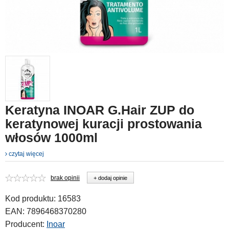
Keratyna INOAR G.Hair ZUP do
keratynowej kuracji prostowania
włosów 1000ml
czytaj więcej
brak opinii
+ dodaj opinie
Kod produktu:
16583
EAN:
7896468370280
Producent:
Inoar