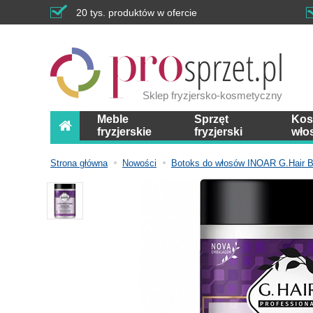
20 tys. produktów w ofercie
Sklep fryzjersko-kosmetyczny
Meble
Sprzęt
Kos
fryzjerskie
fryzjerski
wło
Strona główna
Nowości
Botoks do włosów INOAR G.Hair B