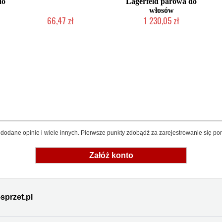
do
Lagerfeld parowa do
włosów
66,47 zł
1 230,05 zł
Produkt wycofany
Produkt wycofany
dodane opinie i wiele innych. Pierwsze punkty zdobądź za zarejestrowanie się pon
Załóż konto
sprzet.pl