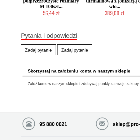
półprzeźroczyste rozmiary
turmalinowa z jonizacją 
M 100szt...
wło...
56,44 zł
389,00 zł
Duża ilość (wysyłka w 24h)
Mała ilość (wysyłka w 24h)
Pytania i odpowiedzi
Zadaj pytanie
Zadaj pytanie
Skorzystaj na założeniu konta w naszym sklepie
Załóż konto w naszym sklepie i zdobywaj punkty za swoje zakupy, 
95 880 0021
sklep@pro-