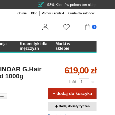
98% Klientów poleca ten sklep
Opinie
Blog
Pomoc i kontakt
Oferta dla salonów
0
acja
Kosmetyki dla
Marki w
mężczyzn
sklepie
619,00 zł
 INOAR G.Hair
nd 1000g
Ilość:
szt.
+ dodaj do koszyka
inie
Dodaj do listy życzeń