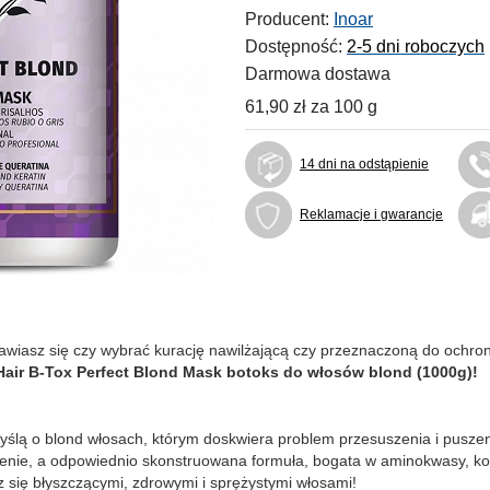
Producent:
Inoar
Dostępność:
2-5 dni roboczych
Darmowa dostawa
61,90 zł
za
100 g
14 dni na odstąpienie
Reklamacje i gwarancje
wiasz się czy wybrać kurację nawilżającą czy przeznaczoną do ochron
air B-Tox Perfect Blond Mask botoks do włosów blond (1000g)!
yślą o blond włosach, którym doskwiera problem przesuszenia i pusz
enie, a odpowiednio skonstruowana formuła, bogata w aminokwasy, kola
się błyszczącymi, zdrowymi i sprężystymi włosami!