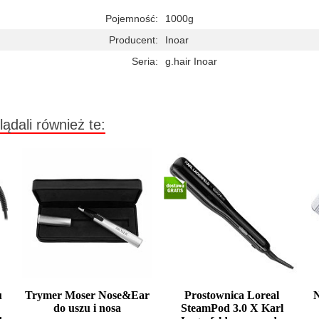
Pojemność:
1000g
Producent:
Inoar
Seria:
g.hair Inoar
lądali również te:
u
Trymer Moser Nose&Ear
Prostownica Loreal
do uszu i nosa
SteamPod 3.0 X Karl