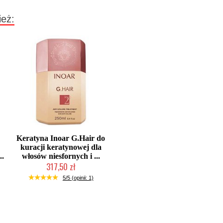
ież:
Keratyna Inoar G.Hair do
a
kuracji keratynowej dla
..
włosów niesfornych i ...
317,50 zł
2-5 dni roboczych
5/5 (opinii: 1)