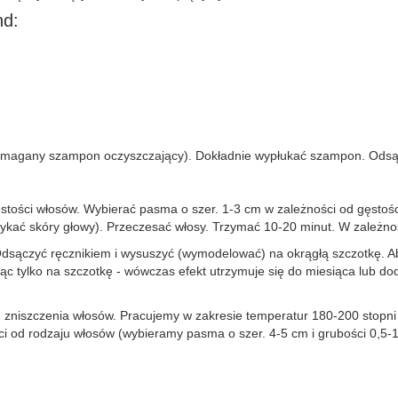
nd:
ymagany szampon oczyszczający). Dokładnie wypłukać szampon. Odsą
 gęstości włosów. Wybierać pasma o szer. 1-3 cm w zależności od gęsto
tykać skóry głowy). Przeczesać włosy. Trzymać 10-20 minut. W zależnoś
Odsączyć ręcznikiem i wysuszyć (wymodelować) na okrągłą szczotkę. A
 tylko na szczotkę - wówczas efekt utrzymuje się do miesiąca lub dod
zniszczenia włosów. Pracujemy w zakresie temperatur 180-200 stopni w 
 od rodzaju włosów (wybieramy pasma o szer. 4-5 cm i grubości 0,5-1,