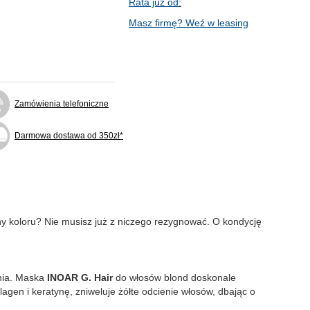
Rata już od:
Masz firmę? Weź w leasing
Zamówienia telefoniczne
Darmowa dostawa od 350zł*
y koloru? Nie musisz już z niczego rezygnować. O kondycję
enia. Maska
INOAR G. Hair
do włosów blond doskonale
gen i keratynę, zniweluje żółte odcienie włosów, dbając o