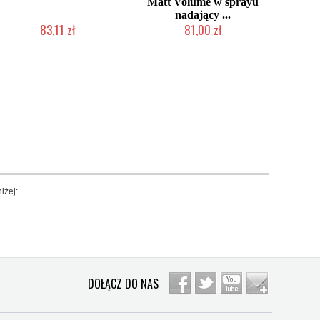
Matt Volume w sprayu
nadający ...
83,11 zł
81,00 zł
Produkt wycofany
Duża ilość (wysyłka w 24h)
iżej:
DOŁĄCZ DO NAS