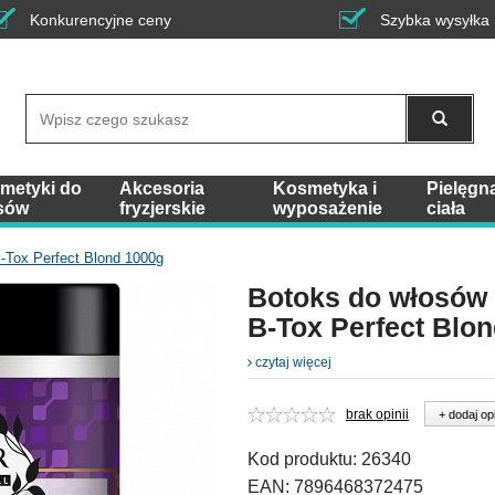
Konkurencyjne ceny
Szybka wysyłka
Wyszukaj
metyki do
Akcesoria
Kosmetyka i
Pielęgn
sów
fryzjerskie
wyposażenie
ciała
-Tox Perfect Blond 1000g
Botoks do włosów
B-Tox Perfect Blo
czytaj więcej
brak opinii
+ dodaj op
Kod produktu:
26340
EAN:
7896468372475