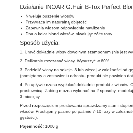
Działanie INOAR G.Hair B-Tox Perfect Blo
Niweluje puszenie włosów
Przywraca im naturalną objętość
Zapewnia włosom odpowiednie nawilżenie
Dba o kolor blond włosów, niwelując żółte tony
Sposób użycia:
1. Umyć dokładnie włosy dowolnym szamponem (nie jest w
2. Delikatnie rozczesać włosy. Wysuszyć w 80%.
3. Podzielić włosy na sekcje- 3 lub więcej w zależności od
(pamiętamy o zostawieniu odrostu- produkt nie powinien do
4. Po upływie czasu wypłukać dokładnie produkt z włosów. 
prostownicą. Zabieg można wykonać na 2 sposoby: modelując
3 miesięcy.
Przed rozpoczęciem prostowania sprawdzamy stan i stopień 
włosów. Prostujemy pasmo po paśmie 7-10 razy w zależności
gęstości).
Pojemność:
1000 g