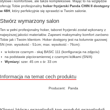
stylowe i komfortowe, ale także kompleksowe. Mając to na względzie
oferuję Tobie profesjonalny
hoker fryzjerski Panda CHIN II dostępny
w 48H
, który perfekcyjnie się sprawdzi w Twoim salonie.
Stwórz wymarzony salon
Ten w pełni profesjonalny hoker, taboret fryzjerski został wykonany z
najwyższej jakości materiałów. Zapewni maksymalny komfort zarówno
Tobie jak i Twoim klientom.
Hoker dostępny jest na kolumnie gazowej
5N (min. wysokość - 51cm; max. wysokość - 76cm):
w kolorze czarnym - skaj BASIC 111 (konfiguracja na zdjęciu)
na podstawie pięcioramiennej z czarnymi kółkami (5N/A)
Wymiary:
szer. 45 cm x śr. 33 cm
Informacja na temat cech produktu
Producent:
Panda