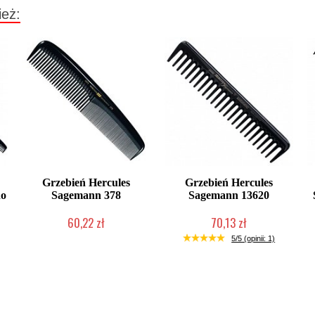
ież:
Grzebień Hercules
Grzebień Hercules
do
Sagemann 378
Sagemann 13620
60,22 zł
70,13 zł
Duża ilość (wysyłka w 24h)
Duża ilość (wysyłka w 24h)
5/5 (opinii: 1)