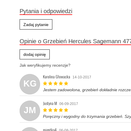
Pytania i odpowiedzi
Zadaj pytanie
Opinie o Grzebień Hercules Sagemann 47
dodaj opinię
Jak weryfikujemy recenzje?
Karolina Głowacka
14-10-2017
KG
Jestem zadowolona, grzebień dokładnie rozczesu
Justyna M
06-09-2017
JM
Poręczny i wygodny do trzymania grzebień. Szybk
migotka4
06-08-2017