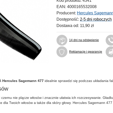
Kod produktu:
4341
EAN:
4000165532008
Producent:
Hercules Sageman
Dostępność:
2-5 dni roboczych
Dostawa od:
11,90 zł
14 dni na odstąpienie
Reklamacje i gwarancje
ń Hercules Sagemann 477
idealnie sprawdzi się podczas układania fal
osów
 czemu nie plącze włosów i znacznie ułatwia ich rozczesywanie. Gładka
e dla Twoich włosów a także dla skóry głowy. Hercules Sagemann 477