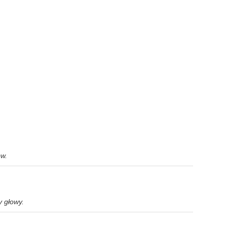
ów.
y głowy.