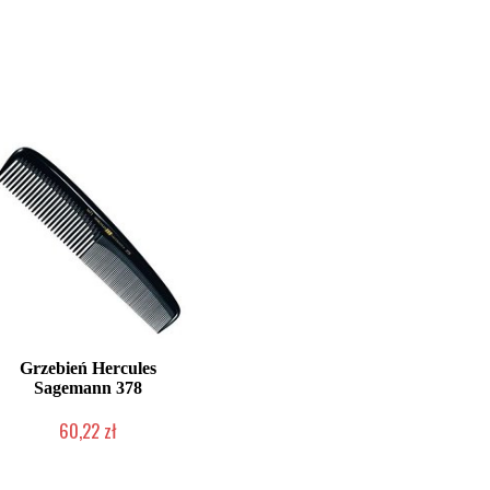
Grzebień Hercules
Sagemann 378
60,22 zł
Duża ilość (wysyłka w 24h)