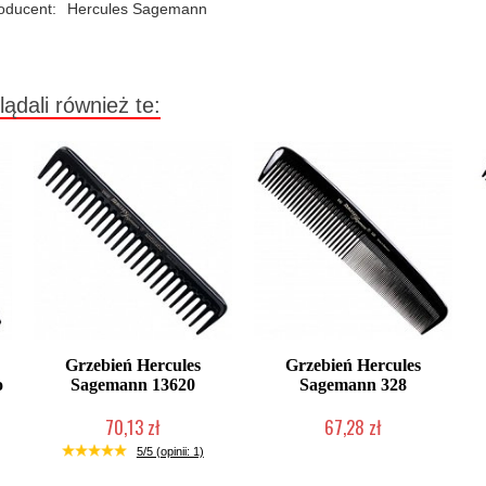
oducent:
Hercules Sagemann
lądali również te:
Grzebień Hercules
Grzebień Hercules
o
Sagemann 13620
Sagemann 328
70,13 zł
67,28 zł
Duża ilość (wysyłka w 24h)
Duża ilość (wysyłka w 24h)
5/5 (opinii: 1)