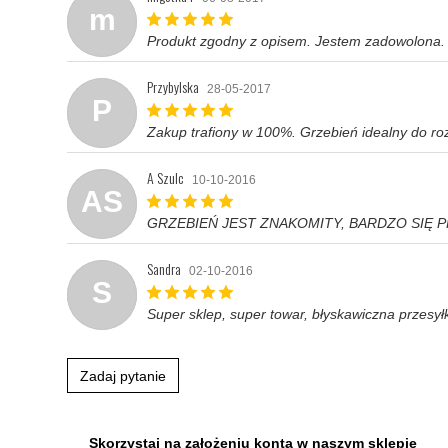
m
Produkt zgodny z opisem. Jestem zadowolona.
Przybylska
28-05-2017
P
Zakup trafiony w 100%. Grzebień idealny do r
A Szulc
10-10-2016
AS
GRZEBIEŃ JEST ZNAKOMITY, BARDZO SIĘ
Sandra
02-10-2016
S
Super sklep, super towar, błyskawiczna przes
Zadaj pytanie
Skorzystaj na założeniu konta w naszym sklepie