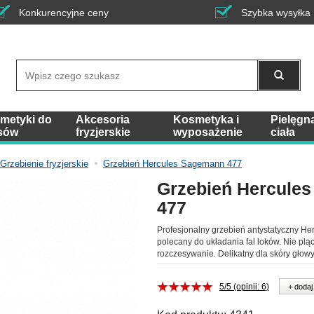
Konkurencyjne ceny
Szybka wysyłka
Wyszukaj
metyki do
Akcesoria
Kosmetyka i
Pielęgn
sów
fryzjerskie
wyposażenie
ciała
Grzebienie fryzjerskie
Grzebień Hercules Sagemann 477
Grzebień Hercule
477
Profesjonalny grzebień antystatyczny H
polecany do układania fal loków. Nie plą
rozczesywanie. Delikatny dla skóry głow
5/5 (opinii: 6)
+ dodaj