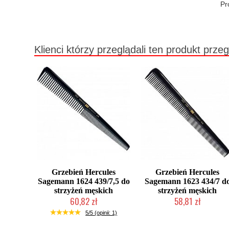
Pr
Klienci którzy przeglądali ten produkt przeg
Grzebień Hercules
Grzebień Hercules
Sagemann 1624 439/7,5 do
Sagemann 1623 434/7 d
strzyżeń męskich
strzyżeń męskich
60,82 zł
58,81 zł
Duża ilość (wysyłka w 24h)
2-5 dni roboczych
5/5 (opinii: 1)