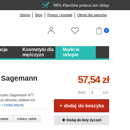
98% Klientów poleca ten sklep
Opinie
Blog
Pomoc i kontakt
Oferta dla salonów
0
acja
Kosmetyki dla
Marki w
mężczyzn
sklepie
57,54 zł
s Sagemann
Ilość:
szt.
ercules Sagemann 477
cze włosów, ułatwia ich
y.
czytaj więcej
+ dodaj do koszyka
 opinie
zobacz opinie
Dodaj do listy życzeń