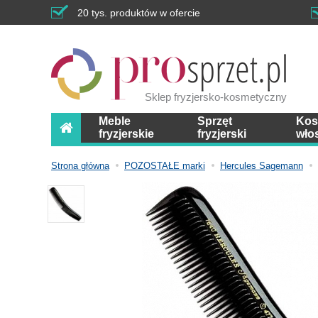
20 tys. produktów w ofercie
Sklep fryzjersko-kosmetyczny
Meble
Sprzęt
Kos
fryzjerskie
fryzjerski
wło
Strona główna
POZOSTAŁE marki
Hercules Sagemann