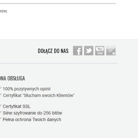
iżej:
DOŁĄCZ DO NAS
NA OBSŁUGA