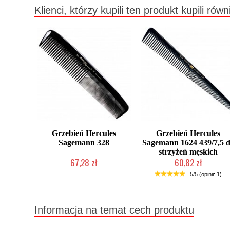
Klienci, którzy kupili ten produkt kupili równ
Grzebień Hercules
Grzebień Hercules
Sagemann 328
Sagemann 1624 439/7,5 
strzyżeń męskich
67,28 zł
60,82 zł
Duża ilość (wysyłka w 24h)
Duża ilość (wysyłka w 24h)
5/5 (opinii: 1)
Informacja na temat cech produktu