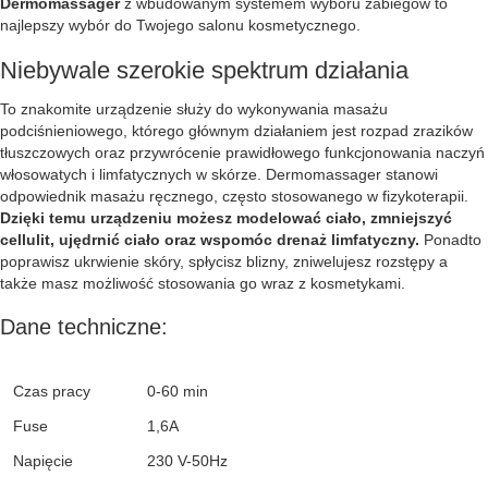
Dermomassager
z wbudowanym systemem wyboru zabiegów to
najlepszy wybór do Twojego salonu kosmetycznego.
Niebywale szerokie spektrum działania
To znakomite urządzenie służy do wykonywania masażu
podciśnieniowego, którego głównym działaniem jest rozpad zrazików
tłuszczowych oraz przywrócenie prawidłowego funkcjonowania naczyń
włosowatych i limfatycznych w skórze. Dermomassager stanowi
odpowiednik masażu ręcznego, często stosowanego w fizykoterapii.
Dzięki temu urządzeniu możesz modelować ciało, zmniejszyć
cellulit, ujędrnić ciało oraz wspomóc drenaż limfatyczny.
Ponadto
poprawisz ukrwienie skóry, spłycisz blizny, zniwelujesz rozstępy a
także masz możliwość stosowania go wraz z kosmetykami.
Dane techniczne:
Czas pracy
0-60 min
Fuse
1,6A
Napięcie
230 V-50Hz