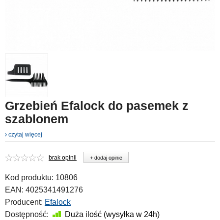
Grzebień Efalock do pasemek z
szablonem
czytaj więcej
brak opinii
+ dodaj opinie
Kod produktu:
10806
EAN:
4025341491276
Producent:
Efalock
Dostępność:
Duża ilość (wysyłka w 24h)