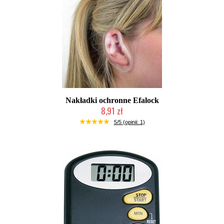
Nakładki ochronne Efalock
8,91 zł
Duża ilość (wysyłka w 24h)
5/5 (opinii: 1)