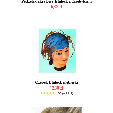
Pędzelek akrylowy Efalock z grzebykiem
5,62 zł
Produkt wycofany
Czepek Efalock niebieski
12,30 zł
Produkt wycofany
5/5 (opinii: 1)