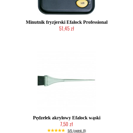
Minutnik fryzjerski Efalock Professional
51,45 zł
Mała ilość (wysyłka w 24h)
Pędzelek akrylowy Efalock wąski
7,50 zł
Duża ilość (wysyłka w 24h)
5/5 (opinii: 8)