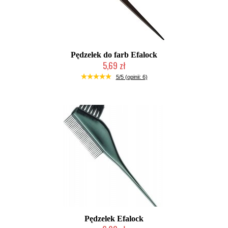
Pędzelek do farb Efalock
5,69 zł
Duża ilość (wysyłka w 24h)
5/5 (opinii: 6)
Pędzelek Efalock