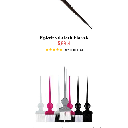
Pędzelek do farb Efalock
5,69 zł
Duża ilość (wysyłka w 24h)
5/5 (opinii: 6)