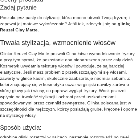
Zadaj pytanie
Poszukujesz pasty do stylizacji, która mocno utrwali Twoją fryzurę i
zapewni jej matowe wykończenie? Jeśli tak, zdecyduj się na
glinkę
Reuzel Clay Matte.
Trwała stylizacja, wzmocnienie włosów
Glinka Reuzel Clay Matte pozwoli Ci na łatwe wymodelowanie fryzury
a przy tym sprawi, że pozostanie ona nienaruszona przez cały dzień.
Kosmetyk uwydatnia teksturę włosów i powoduje, że są bardziej
elastyczne. Jeśli masz problem z przetłuszczającymi się włosami,
zawarty w glince kaolin, skutecznie zaabsorbuje nadmiar sebum. Z
kolei znajdujący się w kosmetyku oczar wirginijski nawilży zarówno
skórę głowy jak i włosy, co poprawi wygląd fryzury. Wosk pszczeli
wpłynie na trwałość stylizacji i ochroni przed uszkodzeniami
spowodowanymi przez czynniki zewnętrzne. Glinka polecana jest w
szczególności dla mężczyzn, którzy posiadają grube, kręcone i oporne
na stylizację włosy.
Sposób użycia:
odrobinę glinki rozetrzyj w palcach, następnie rozprowadź po całej