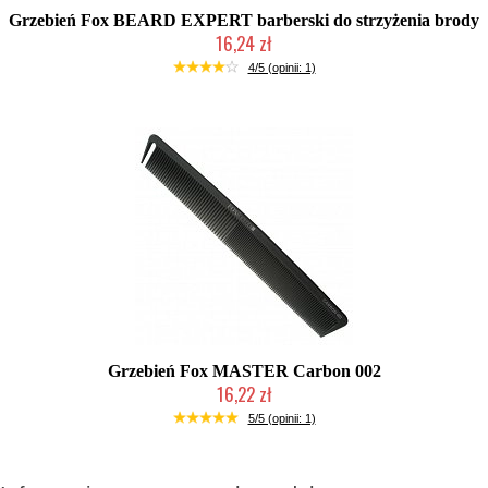
Grzebień Fox BEARD EXPERT barberski do strzyżenia brody
16,24 zł
Chwilowo niedostępny
4/5 (opinii: 1)
Grzebień Fox MASTER Carbon 002
16,22 zł
Duża ilość (wysyłka w 24h)
5/5 (opinii: 1)