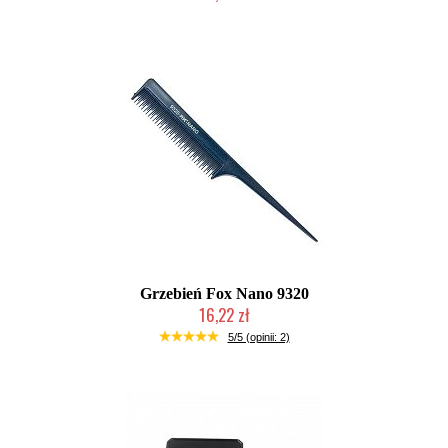
Mała ilość (wysyłka w 24h)
Grzebień Fox Nano 9320
16,22 zł
Duża ilość (wysyłka w 24h)
5/5 (opinii: 2)