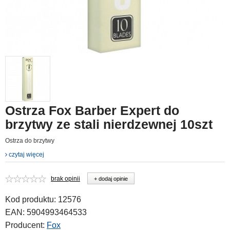
Ostrza Fox Barber Expert do
brzytwy ze stali nierdzewnej 10szt
Ostrza do brzytwy
czytaj więcej
brak opinii
+ dodaj opinie
Kod produktu:
12576
EAN:
5904993464533
Producent:
Fox