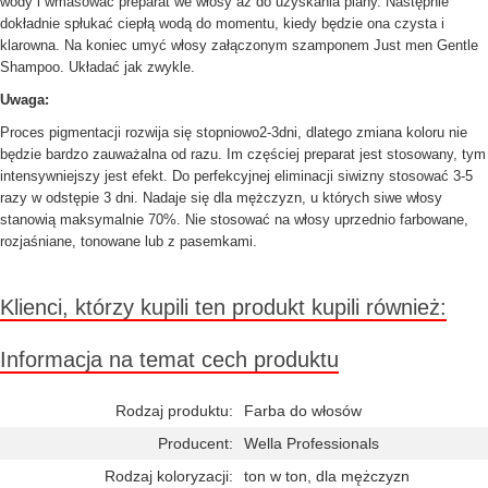
wody i wmasować preparat we włosy aż do uzyskania piany. Następnie
dokładnie spłukać ciepłą wodą do momentu, kiedy będzie ona czysta i
klarowna. Na koniec umyć włosy załączonym szamponem Just men Gentle
Shampoo. Układać jak zwykle.
Uwaga:
Proces pigmentacji rozwija się stopniowo2-3dni, dlatego zmiana koloru nie
będzie bardzo zauważalna od razu. Im częściej preparat jest stosowany, tym
intensywniejszy jest efekt. Do perfekcyjnej eliminacji siwizny stosować 3-5
razy w odstępie 3 dni. Nadaje się dla mężczyzn, u których siwe włosy
stanowią maksymalnie 70%. Nie stosować na włosy uprzednio farbowane,
rozjaśniane, tonowane lub z pasemkami.
Klienci, którzy kupili ten produkt kupili również:
Informacja na temat cech produktu
Rodzaj produktu:
Farba do włosów
Producent:
Wella Professionals
Rodzaj koloryzacji:
ton w ton, dla mężczyzn