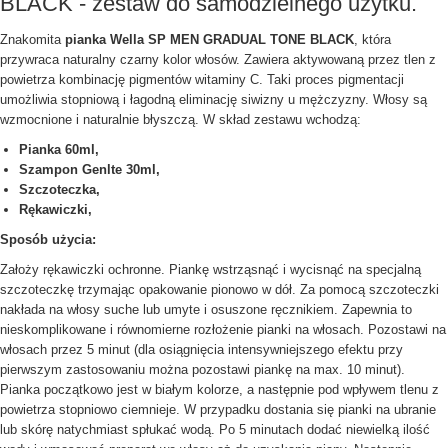
BLACK - zestaw do samodzielnego użytku.
Znakomita
pianka Wella SP MEN GRADUAL TONE BLACK
, która
przywraca naturalny czarny kolor włosów.
Zawiera aktywowaną przez tlen z
powietrza kombinację pigmentów witaminy C. Taki proces pigmentacji
umożliwia stopniową i łagodną eliminację siwizny u mężczyzny. Włosy są
wzmocnione i naturalnie błyszczą.
W skład zestawu wchodzą:
Pianka 60ml,
Szampon Genlte 30ml,
Szczoteczka,
Rękawiczki,
Sposób użycia:
Założy rękawiczki ochronne. Piankę wstrząsnąć i wycisnąć na specjalną
szczoteczkę trzymając opakowanie pionowo w dół. Za pomocą szczoteczki
nakłada na włosy suche lub umyte i osuszone ręcznikiem. Zapewnia to
nieskomplikowane i równomierne rozłożenie pianki na włosach. Pozostawi na
włosach przez 5 minut (dla osiągnięcia intensywniejszego efektu przy
pierwszym zastosowaniu można pozostawi piankę na max. 10 minut).
Pianka początkowo jest w białym kolorze, a następnie pod wpływem tlenu z
powietrza stopniowo ciemnieje. W przypadku dostania się pianki na ubranie
lub skórę natychmiast spłukać wodą. Po 5 minutach dodać niewielką ilość