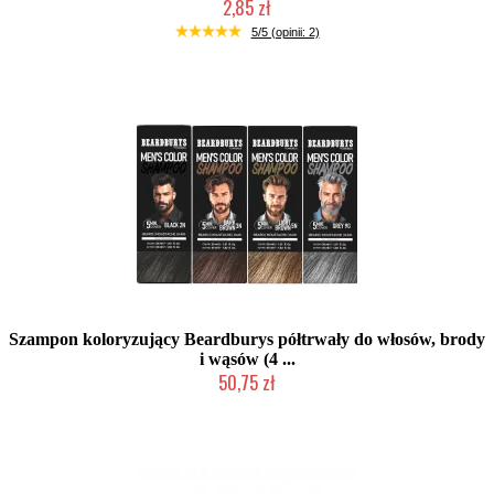
2,85 zł
Chwilowo niedostępny
5/5 (opinii: 2)
Szampon koloryzujący Beardburys półtrwały do włosów, brody
i wąsów (4 ...
50,75 zł
Mała ilość (wysyłka w 24h)