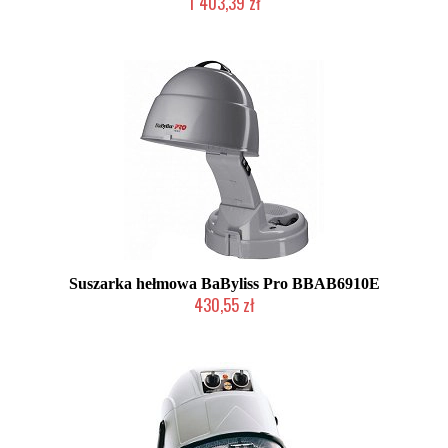
1 403,39 zł
Produkt wycofany
Suszarka hełmowa BaByliss Pro BBAB6910E
430,55 zł
Produkt wycofany