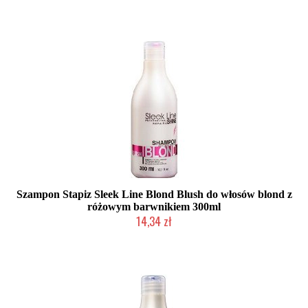
Duża ilość (wysyłka w 24h)
Szampon Stapiz Sleek Line Blond Blush do włosów blond z
różowym barwnikiem 300ml
14,34 zł
Duża ilość (wysyłka w 24h)