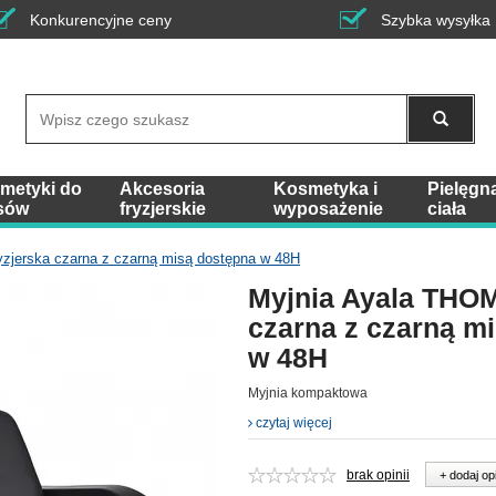
Konkurencyjne ceny
Szybka wysyłka
Wyszukaj
metyki do
Akcesoria
Kosmetyka i
Pielęgn
sów
fryzjerskie
wyposażenie
ciała
zjerska czarna z czarną misą dostępna w 48H
Myjnia Ayala THOM
czarna z czarną m
w 48H
Myjnia kompaktowa
czytaj więcej
brak opinii
+ dodaj op