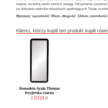
myjnia, na którą warto zwrócić uwagę. Utrzymanie czystośc
na dobranie walorów wizualnych spełniających Twoje oczeki
Wymiary: wysokość: 95cm, długość: 124cm, szerokość
Klienci, którzy kupili ten produkt kupili równ
Konsoleta Ayala Thomas
fryzjerska czarna
2 221,59 zł
Produkcja na zamówienie Klienta