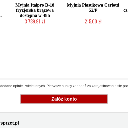
a
Myjnia Italpro B-18
Myjnia Plastikowa Ceriotti
fryzjerska brązowa
52/P
cz
.
dostępna w 48h
3 739,91 zł
215,00 zł
ta
Produkt wycofany
Produkt wycofany
dodane opinie i wiele innych. Pierwsze punkty zdobądź za zarejestrowanie się pon
Załóż konto
sprzet.pl