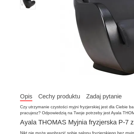
Opis
Cechy produktu
Zadaj pytanie
Czy utrzymanie czystości myjni fryzjerskiej jest dla Cieb
pracujesz? Odpowiedzią na Twoje potrzeby jest Ayala THOM
Ayala THOMAS Myjnia fryzjerska P-7 
Nikt nie może wyobrazić sobie salonu fryzjerskiego bez myj