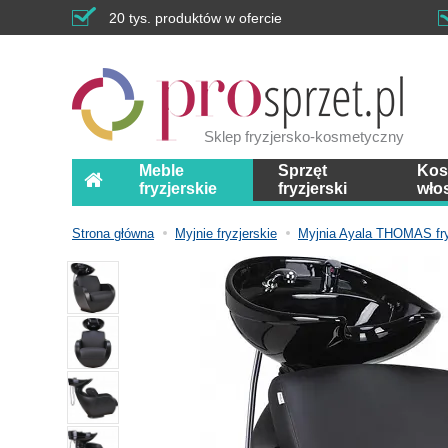
20 tys. produktów w ofercie
Sklep fryzjersko-kosmetyczny
Meble
Sprzęt
Kos
fryzjerskie
fryzjerski
wło
Strona główna
Myjnie fryzjerskie
Myjnia Ayala THOMAS fry