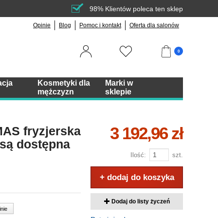
98% Klientów poleca ten sklep
Opinie
Blog
Pomoc i kontakt
Oferta dla salonów
0
acja
Kosmetyki dla
Marki w
mężczyzn
sklepie
3 192,96 zł
AS fryzjerska
isą dostępna
Ilość:
szt.
+ dodaj do koszyka
Dodaj do listy życzeń
inie