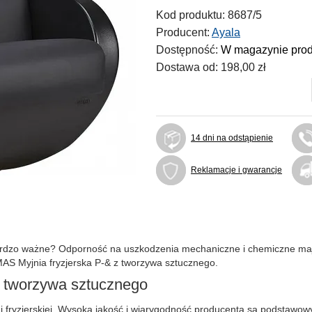
Kod produktu:
8687/5
Producent:
Ayala
Dostępność:
W magazynie pro
Dostawa od:
198,00 zł
14 dni na odstąpienie
Reklamacje i gwarancje
ie bardzo ważne? Odporność na uszkodzenia mechaniczne i chemiczne ma
AS Myjnia fryzjerska P-& z tworzywa sztucznego.
z tworzywa sztucznego
ni fryzjerskiej. Wysoka jakość i wiarygodność producenta są podstawo