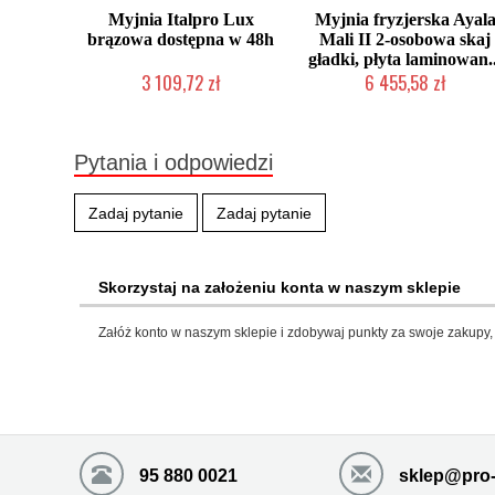
Myjnia Italpro Lux
Myjnia fryzjerska Ayal
brązowa dostępna w 48h
Mali II 2-osobowa skaj
gładki, płyta laminowan..
3 109,72 zł
6 455,58 zł
Produkt wycofany
Produkcja na zamówienie Klien
Pytania i odpowiedzi
Zadaj pytanie
Zadaj pytanie
Skorzystaj na założeniu konta w naszym sklepie
Załóż konto w naszym sklepie i zdobywaj punkty za swoje zakupy, 
95 880 0021
sklep@pro-