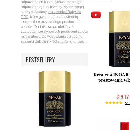
odpowiednich kosmetyków a po drugie
odpowiedniej prostownicy. My ze swojej
strony polecamy
prostownice Babyliss
PRO
, które gwarantują odpowiednią
temperaturę przy zabiegu prostowania
włosów. Dodatkowo po niektórych
zabiegach keratynowych producent zaleca
mycie głowy. Do wysuszania polecamy
suszarki BaByliss PRO
z funkcją jonizacji.
BESTSELLERY
Keratyna INOAR 
prostowania wł
319,12 
Duża ilość (wysy
5/5 