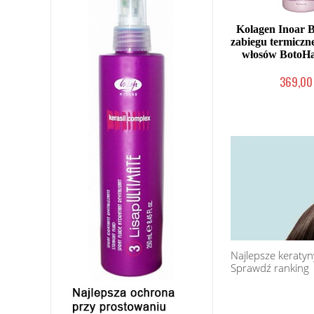
Kolagen Inoar 
zabiegu termicz
włosów BotoHa
369,00 
Chwilowo nie
Najlepsze keraty
Sprawdź ranking