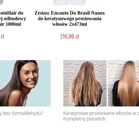
BotoHair do
Zestaw Encanto Do Brasil Nanox
nej odbudowy
do keratynowego prostowania
ir 1000ml
włosów 2x473ml
zł
216,90 zł
dostępny
Chwilowo niedostępny
ny bez formaldehydu?
Keratynowe prostowane włosów w 
Kompletny poradnik