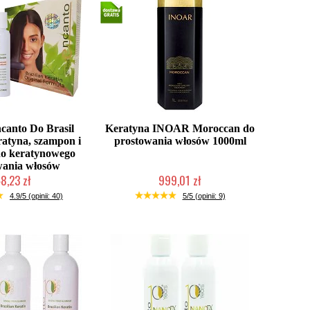
canto Do Brasil
Keratyna INOAR Moroccan do
atyna, szampon i
prostowania włosów 1000ml
o keratynowego
wania włosów
8,23 zł
999,01 zł
ć (wysyłka w 24h)
Mała ilość (wysyłka w 24h)
4.9/5 (opinii: 40)
5/5 (opinii: 9)