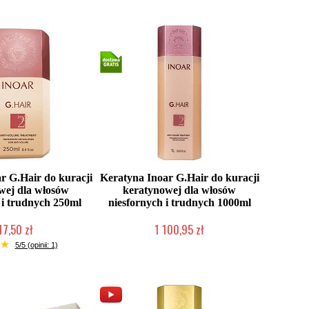
r G.Hair do kuracji
Keratyna Inoar G.Hair do kuracji
wej dla włosów
keratynowej dla włosów
 i trudnych 250ml
niesfornych i trudnych 1000ml
17,50 zł
1 100,95 zł
ni roboczych
2-5 dni roboczych
5/5 (opinii: 1)