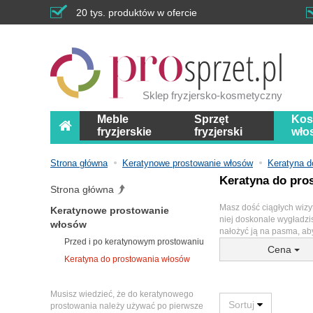
20 tys. produktów w ofercie
Sklep fryzjersko-kosmetyczny
Meble
Sprzęt
Kos
fryzjerskie
fryzjerski
wło
Strona główna
Keratynowe prostowanie włosów
Keratyna d
Keratyna do pro
Strona główna
Masz dość ciągłych wizy
Keratynowe prostowanie
niej doskonale wygładzi
włosów
nałożyć ją na pasma, aby
Przed i po keratynowym prostowaniu
Cena
Keratyna do prostowania włosów
Musisz wiedzieć, że do keratynowego
prostowania należy używać po pierwsze