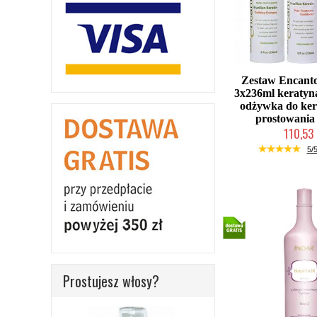
Zestaw Encanto
3x236ml keratyn
odżywka do ke
prostowania
110,53 
Duża ilość (wysy
5/5
Prostujesz włosy?