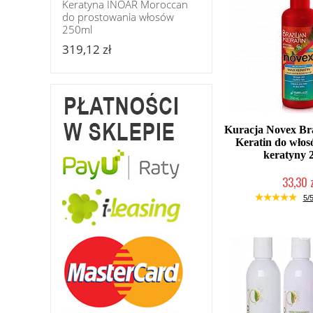
Keratyna INOAR Moroccan
do prostowania włosów
250ml
319,12 zł
Kuracja Novex Bra
Keratin do włos
keratyny 
33,30 
Mała ilość (wysy
5/5