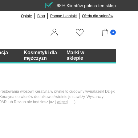
98% Klientów poleca ten sklep
Opinie
Blog
Pomoc i kontakt
Oferta dla salonów
0
acja
Kosmetyki dla
Marki w
mężczyzn
sklepie
o prostowania włosów! Keratyna w płynie to cudowny wynalazek! Dzięki
. Keratyna do włosów dodatkowo świetnie je nawilży. Wystarczy
NOAR lub Revlon nie będziesz już (
więcej
. . . )