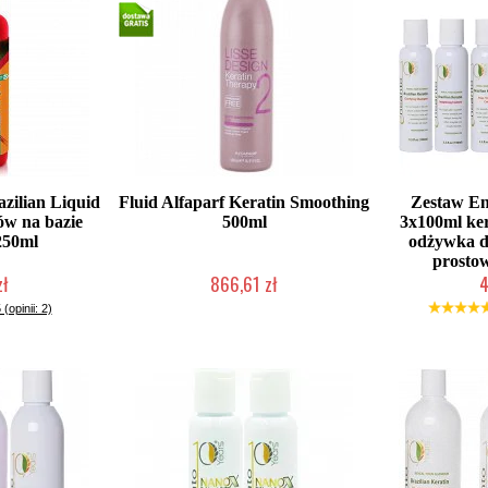
zilian Liquid
Fluid Alfaparf Keratin Smoothing
Zestaw En
ów na bazie
500ml
3x100ml ker
250ml
odżywka d
prosto
zł
866,61 zł
4
łka w 24h)
Mała ilość (wysyłka w 24h)
Duża iloś
 (opinii: 2)