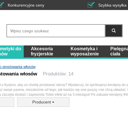
Konkurencyjne ceny
Szybka wysyłka
Wyszukaj
metyki do
Akcesoria
Kosmetyka i
Pielęgn
sów
fryzjerskie
wyposażenie
ciała
o prostowania włosów
stowania włosów
Produktów: 14
t u fryzjera, aby co chwilę prostować włosy? Wystarczy, że spróbujesz keratyny d
sz swoje pasma, niezależnie od tego, jak bardzo się one puszą i nie chcą układać
 zaczęła działać i zapewniła Tobie efekt aż na 3 miesiące! Po zakupie keratyny I
Producent