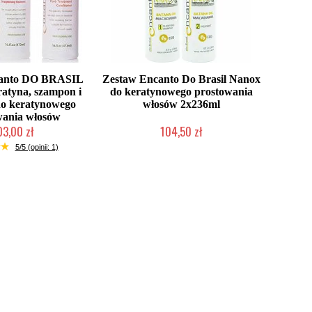
canto DO BRASIL
Zestaw Encanto Do Brasil Nanox
atyna, szampon i
do keratynowego prostowania
o keratynowego
włosów 2x236ml
wania włosów
03,00 zł
104,50 zł
ć (wysyłka w 24h)
Mała ilość (wysyłka w 24h)
5/5 (opinii: 1)