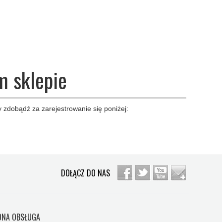
m sklepie
 zdobądź za zarejestrowanie się poniżej:
DOŁĄCZ DO NAS
NA OBSŁUGA