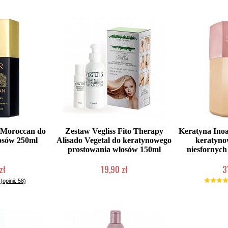
Moroccan do
Zestaw Vegliss Fito Therapy
Keratyna Inoa
osów 250ml
Alisado Vegetal do keratynowego
keratyno
prostowania włosów 150ml
niesfornych
zł
19,90 zł
3
łka w 24h)
Duża ilość (wysyłka w 24h)
2-5 d
(opinii: 58)