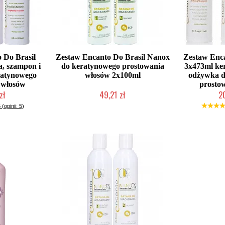
 Do Brasil
Zestaw Encanto Do Brasil Nanox
Zestaw En
a, szampon i
do keratynowego prostowania
3x473ml ker
ratynowego
włosów 2x100ml
odżywka d
 włosów
prosto
zł
49,21 zł
2
łka w 24h)
Mała ilość (wysyłka w 24h)
Duża iloś
 (opinii: 5)