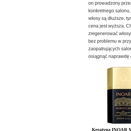
on prowadzony przez 
konkretnego salonu,
włosy są dłuższe, t
cena jest wyższa. 
zregenerować włosy?
bez problemu w przy
zaopatrujących salon
osiągnąć naprawdę d
Keratyna INOAR M