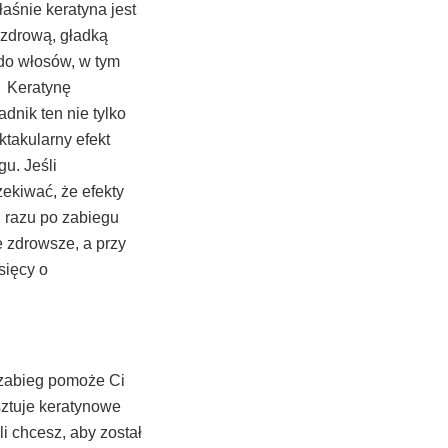
łaśnie keratyna jest
 zdrową, gładką
 do włosów, w tym
. Keratynę
nik ten nie tylko
takularny efekt
u. Jeśli
ekiwać, że efekty
d razu po zabiegu
 zdrowsze, a przy
sięcy o
 zabieg pomoże Ci
sztuje keratynowe
li chcesz, aby został