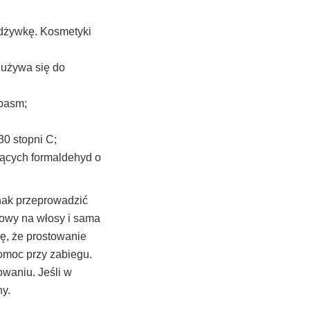
odżywkę. Kosmetyki
o używa się do
 pasm;
30 stopni C;
jących formaldehyd o
nak przeprowadzić
nowy na włosy i sama
ę, że prostowanie
omoc przy zabiegu.
owaniu. Jeśli w
ny.