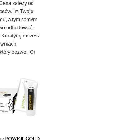
. Cena zależy od
łosów. Im Twoje
iegu, a tym samym
owo odbudować,
. Keratynę możesz
towniach
który pozwoli Ci
ahe POWER GOLD