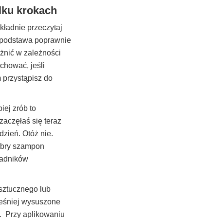
lku krokach
kładnie przeczytaj
o podstawa poprawnie
żnić w zależności
chować, jeśli
 przystąpisz do
ej zrób to
aczęłaś się teraz
zień. Otóż nie.
obry szampon
ładników
 sztucznego lub
ześniej wysuszone
o. Przy aplikowaniu