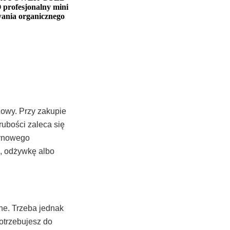
rofesjonalny mini
wania organicznego
zowy. Przy zakupie
ubości zaleca się
tynowego
ę, odżywkę albo
ne. Trzeba jednak
otrzebujesz do