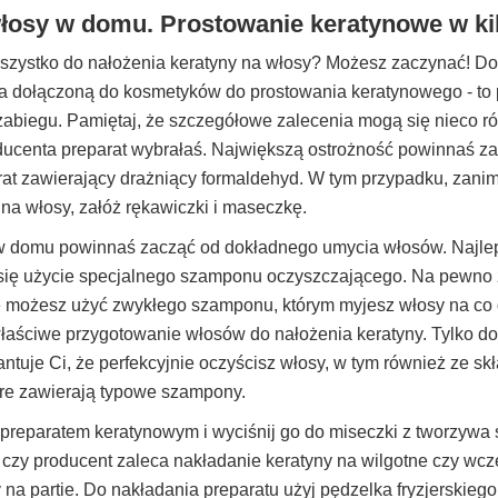
łosy w domu. Prostowanie keratynowe w ki
szystko do nałożenia keratyny na włosy? Możesz zaczynać! Do
ia dołączoną do kosmetyków do prostowania keratynowego - t
biegu. Pamiętaj, że szczegółowe zalecenia mogą się nieco ró
oducenta preparat wybrałaś. Największą ostrożność powinnaś za
rat zawierający drażniący formaldehyd. W tym przypadku, zanim
na włosy, załóż rękawiczki i maseczkę.
 domu powinnaś zacząć od dokładnego umycia włosów. Najlepi
a się użycie specjalnego szamponu oczyszczającego. Na pewno z
e możesz użyć zwykłego szamponu, którym myjesz włosy na co d
łaściwe przygotowanie włosów do nałożenia keratyny. Tylko d
ntuje Ci, że perfekcyjnie oczyścisz włosy, w tym również ze sk
óre zawierają typowe szampony.
z preparatem keratynowym i wyciśnij go do miseczki z tworzywa
 czy producent zaleca nakładanie keratyny na wilgotne czy wc
 na partie. Do nakładania preparatu użyj pędzelka fryzjerskieg