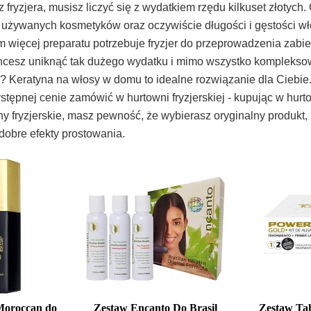
fryzjera, musisz liczyć się z wydatkiem rzędu kilkuset złotych
 używanych kosmetyków oraz oczywiście długości i gęstości w
ym więcej preparatu potrzebuje fryzjer do przeprowadzenia zab
Chcesz uniknąć tak dużego wydatku i mimo wszystko kompleks
 Keratyna na włosy w domu to idealne rozwiązanie dla Ciebie
stępnej cenie zamówić w hurtowni fryzjerskiej - kupując w hur
y fryzjerskie, masz pewność, że wybierasz oryginalny produkt, 
obre efekty prostowania.
oroccan do
Zestaw Encanto Do Brasil
Zestaw T