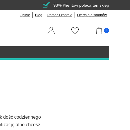
98% Klientów poleca ten sklep
Opinie
Blog
Pomoc i kontakt
Oferta dla salonów
0
ak dość codziennego
lizację albo chcesz