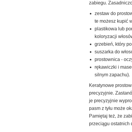
zabiegu. Zasadniczo
zestaw do prosto
te możesz kupić 
plastikowa lub po
koloryzacji włosó
grzebień, który p
suszarka do włos
prostownica - ocz
rękawiczki i mase
silnym zapachu).
Keratynowe prostowa
precyzyjnie. Zastan
je precyzyjnie wypr
pasm z tyłu może ok
Pamiętaj też, że za
przeciągu ostatnich