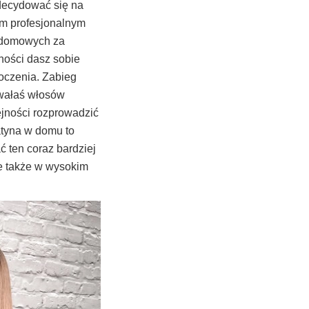
decydować się na
m profesjonalnym
h domowych za
ności dasz sobie
oczenia. Zabieg
owałaś włosów
ejności rozprowadzić
atyna w domu to
 ten coraz bardziej
le także w wysokim