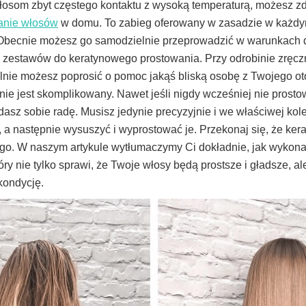
łosom zbyt częstego kontaktu z wysoką temperaturą, możesz z
anie włosów
w domu. To zabieg oferowany w zasadzie w każdy
m. Obecnie możesz go samodzielnie przeprowadzić w warunkac
zestawów do keratynowego prostowania. Przy odrobinie zręcz
nie możesz poprosić o pomoc jakąś bliską osobę z Twojego ot
ie jest skomplikowany. Nawet jeśli nigdy wcześniej nie prost
asz sobie radę. Musisz jedynie precyzyjnie i we właściwej kol
, a następnie wysuszyć i wyprostować je. Przekonaj się, że ker
go. W naszym artykule wytłumaczymy Ci dokładnie, jak wykonać
óry nie tylko sprawi, że Twoje włosy będą prostsze i gładsze, a
kondycję.