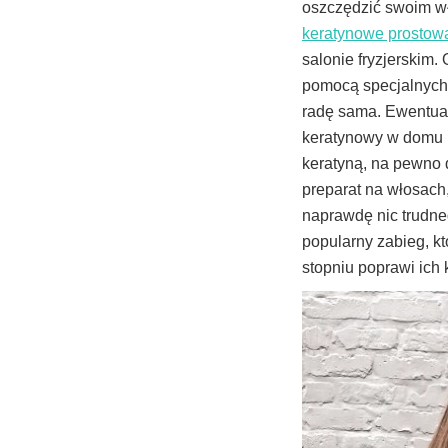
oszczędzić swoim w
keratynowe prostow
salonie fryzjerski
pomocą specjalnych 
radę sama. Ewentual
keratynowy w domu n
keratyną, na pewno d
preparat na włosach
naprawdę nic trudne
popularny zabieg, kt
stopniu poprawi ich 