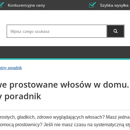
Konkurencyjne ceny
Szybka wysyłka
Wyszukaj
tny poradnik
we prostowane włosów w domu.
 poradnik
prostych, gładkich, zdrowo wyglądających włosach? Masz jedn
pomocą prostownicy? Jeśli nie masz czasu na systematyczną sty