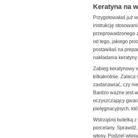
Keratyna na w
Przygotowałaś już w
instrukcję stosowan
przeprowadzonego za
od tego, jakiego pr
postawiłaś na prepa
nakładania keratyny 
Zabieg keratynowy w
kilkakrotnie. Zalec
zastanawiać, czy ni
Bardzo ważne jest w
oczyszczający gwara
pielęgnacyjnych, kt
Wstrząśnij butelką 
porcelany. Sprawdź,
włosy. Podziel włosy