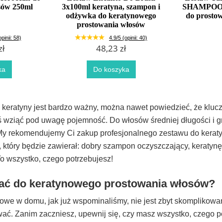
sów 250ml
3x100ml keratyna, szampon i
SHAMPOO p
odżywka do keratynowego
do prosto
prostowania włosów
pinii: 58)
4.9/5 (opinii: 40)
zł
48,23 zł
ka
Do koszyka
keratyny jest bardzo ważny, można nawet powiedzieć, że kluc
wziąć pod uwagę pojemność. Do włosów średniej długości i gr
My rekomendujemy Ci zakup profesjonalnego zestawu do kera
 który będzie zawierał: dobry szampon oczyszczający, keratyn
o wszystko, czego potrzebujesz!
ać do keratynowego prostowania włosów?
owe w domu, jak już wspominaliśmy, nie jest zbyt skomplikowa
wać. Zanim zaczniesz, upewnij się, czy masz wszystko, czego p