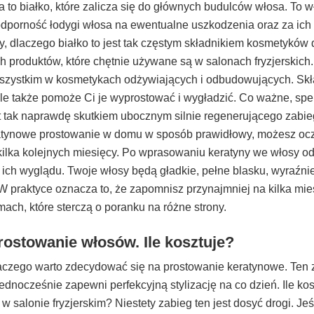
a to białko, które zalicza się do głównych budulców włosa. To w
dporność łodygi włosa na ewentualne uszkodzenia oraz za ich
zy, dlaczego białko to jest tak częstym składnikiem kosmetyków
ch produktów, które chętnie używane są w salonach fryzjerskich
szystkim w kosmetykach odżywiających i odbudowujących. Skład
ale także pomoże Ci je wyprostować i wygładzić. Co ważne, spek
t tak naprawdę skutkiem ubocznym silnie regenerującego zabieg
atynowe prostowanie w domu w sposób prawidłowy, możesz ocz
 kilka kolejnych miesięcy. Po wprasowaniu keratyny we włosy o
ch wyglądu. Twoje włosy będą gładkie, pełne blasku, wyraźnie
 W praktyce oznacza to, że zapomnisz przynajmniej na kilka mie
ach, które sterczą o poranku na różne strony.
ostowanie włosów. Ile kosztuje?
laczego warto zdecydować się na prostowanie keratynowe. Ten
dnocześnie zapewni perfekcyjną stylizację na co dzień. Ile ko
 salonie fryzjerskim? Niestety zabieg ten jest dosyć drogi. Jeś