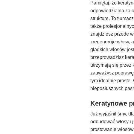
Pamiętaj, że keratyn
odpowiedzialna za o
strukturę. To tłumac
także profesjonalny
znajdziesz przede w
zregeneruje włosy, 
gładkich włosów jes
przeprowadzisz ker
utrzymają się przez
zauważysz poprawę i
tym idealnie proste.
nieposłusznych pasm
Keratynowe pr
Już wyjaśniliśmy, d
odbudować włosy i je
prostowanie włosów w