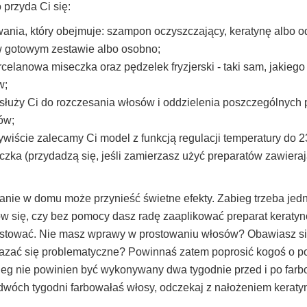
 przyda Ci się:
wania, który obejmuje: szampon oczyszczający, keratynę albo 
w gotowym zestawie albo osobno;
rcelanowa miseczka oraz pędzelek fryzjerski - taki sam, jakieg
w;
osłuży Ci do rozczesania włosów i oddzielenia poszczególnych
ów;
ywiście zalecamy Ci model z funkcją regulacji temperatury do 2
czka (przydadzą się, jeśli zamierzasz użyć preparatów zawiera
nie w domu może przynieść świetne efekty. Zabieg trzeba jed
ów się, czy bez pomocy dasz radę zaaplikować preparat keraty
ostować. Nie masz wprawy w prostowaniu włosów? Obawiasz si
azać się problematyczne? Powinnaś zatem poprosić kogoś o p
bieg nie powinien być wykonywany dwa tygodnie przed i po farb
 dwóch tygodni farbowałaś włosy, odczekaj z nałożeniem keraty