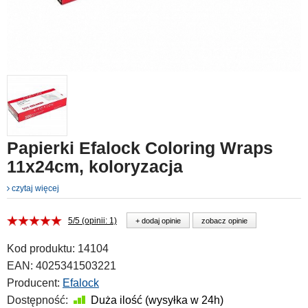
Papierki Efalock Coloring Wraps
11x24cm, koloryzacja
czytaj więcej
5/5 (opinii: 1)
+ dodaj opinie
zobacz opinie
Kod produktu:
14104
EAN:
4025341503221
Producent:
Efalock
Dostępność:
Duża ilość (wysyłka w 24h)