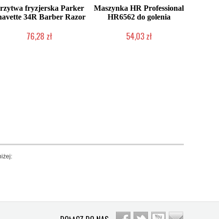
rzytwa fryzjerska Parker
Maszynka HR Professional
havette 34R Barber Razor
HR6562 do golenia
76,28 zł
54,03 zł
Produkt wycofany
Duża ilość (wysyłka w 24h)
iżej: