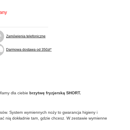
fany
Zamówienia telefoniczne
Darmowa dostawa od 350zł*
 Mamy dla ciebie
brzytwę fryzjerską SHORT.
łosów. System wymiennych noży to gwarancja higieny i
wać nią dokładnie tam, gdzie chcesz. W zestawie wymienne