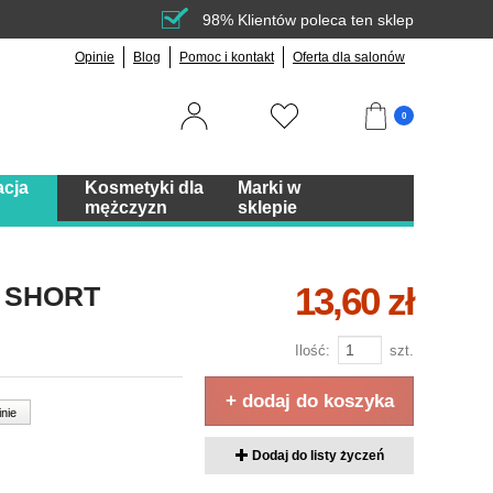
98% Klientów poleca ten sklep
Opinie
Blog
Pomoc i kontakt
Oferta dla salonów
0
acja
Kosmetyki dla
Marki w
mężczyzn
sklepie
13,60 zł
a SHORT
Ilość:
szt.
+ dodaj do koszyka
inie
Dodaj do listy życzeń