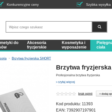
Konkurencyjne ceny
Szybka wysyłka
Wyszukaj
metyki do
Akcesoria
Kosmetyka i
Pielęgn
sów
fryzjerskie
wyposażenie
ciała
soria
Brzytwa fryzjerska SHORT
Brzytwa fryzjersk
Profesjonalna brzytwa fryzjerska
czytaj więcej
brak opinii
+ dodaj op
Kod produktu:
11393
EAN:
7392907197901