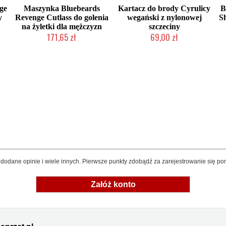
ge
Maszynka Bluebeards
Kartacz do brody Cyrulicy
B
y
Revenge Cutlass do golenia
wegański z nylonowej
S
na żyletki dla mężczyzn
szczeciny
171,65 zł
69,00 zł
Chwilowo niedostępny
Produkt wycofany
dodane opinie i wiele innych. Pierwsze punkty zdobądź za zarejestrowanie się pon
Załóż konto