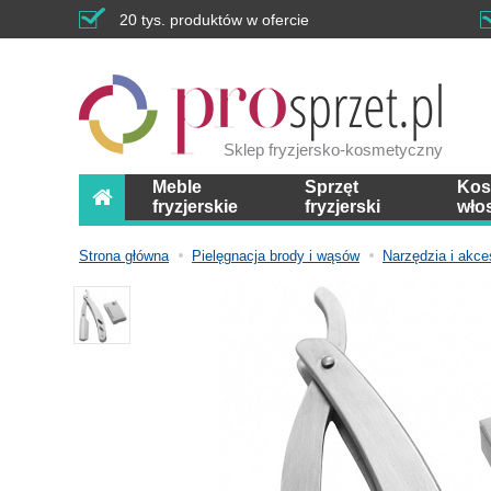
20 tys. produktów w ofercie
Sklep fryzjersko-kosmetyczny
Meble
Sprzęt
Kos
fryzjerskie
fryzjerski
wło
Strona główna
Pielęgnacja brody i wąsów
Narzędzia i akce