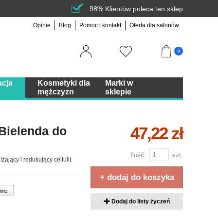
98% Klientów poleca ten sklep
Opinie
Blog
Pomoc i kontakt
Oferta dla salonów
0
acja
Kosmetyki dla
Marki w
mężczyzn
sklepie
47,22 zł
Bielenda do
Ilość:
szt.
ający i redukujący cellulit
+ dodaj do koszyka
inie
Dodaj do listy życzeń