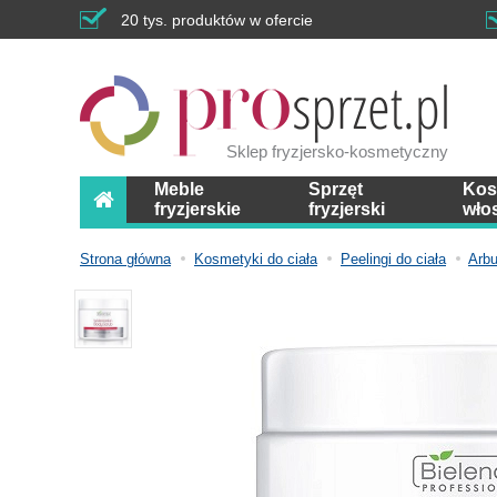
20 tys. produktów w ofercie
Sklep fryzjersko-kosmetyczny
Meble
Sprzęt
Kos
fryzjerskie
fryzjerski
wło
Strona główna
Kosmetyki do ciała
Peelingi do ciała
Arbu