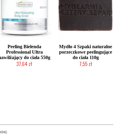
Peeling Bielenda
Mydło 4 Szpaki naturalne
Professional Ultra
porzeczkowe peelingujące
nawilżający do ciała 550g
do ciała 110g
37,64 zł
7,55 zł
Produkt wycofany
Produkt wycofany
iżej: