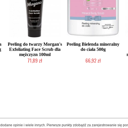
a
Peeling do twarzy Morgan's
Peeling Bielenda mineralny
g
Exfoliating Face Scrub dla
do ciała 500g
mężczyzn 100ml
71,89 zł
66,92 zł
Mała ilość (wysyłka w 24h)
Produkt wycofany
dodane opinie i wiele innych. Pierwsze punkty zdobądź za zarejestrowanie się pon