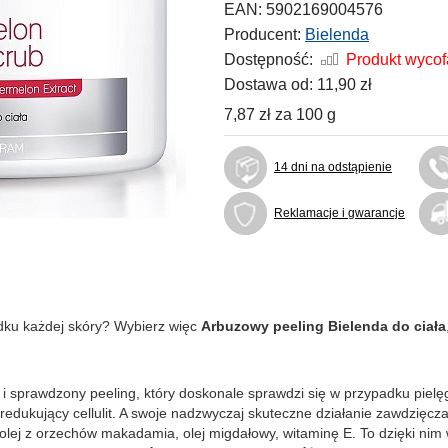
EAN:
5902169004576
Producent:
Bielenda
Dostępność:
Produkt wyco
Dostawa od:
11,90 zł
7,87 zł
za
100 g
14 dni na odstąpienie
Reklamacje i gwarancje
adku każdej skóry? Wybierz więc
Arbuzowy peeling Bielenda do ciała
i sprawdzony peeling, który doskonale sprawdzi się w przypadku pielęg
redukujący cellulit. A swoje nadzwyczaj skuteczne działanie zawdzię
 olej z orzechów makadamia, olej migdałowy, witaminę E. To dzięki nim