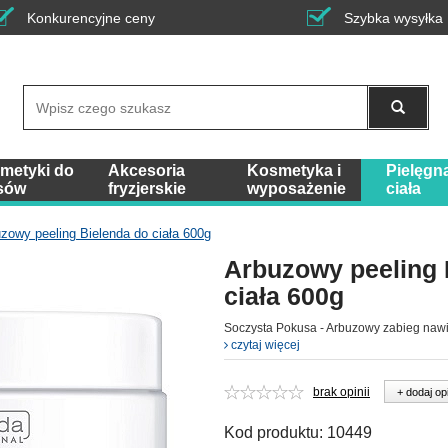
Konkurencyjne ceny
Szybka wysyłka
Wyszukaj
metyki do
Akcesoria
Kosmetyka i
Pielęgn
sów
fryzjerskie
wyposażenie
ciała
zowy peeling Bielenda do ciała 600g
Arbuzowy peeling 
ciała 600g
Soczysta Pokusa - Arbuzowy zabieg nawilż
czytaj więcej
brak opinii
+ dodaj op
Kod produktu:
10449